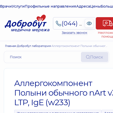
Врачи
Услуги
Профильные направления
Адреса
Цены
Больш
(044) 495-2-888
Заказать звонок
Неотлож
помощ
Главная
Добробут лаборатория
Аллергокомпонент Полыни обычного nArt v3, LTP, IgE (w233)
Поиск
Аллергокомпонент
Полыни обычного nArt v
LTP, IgE (w233)