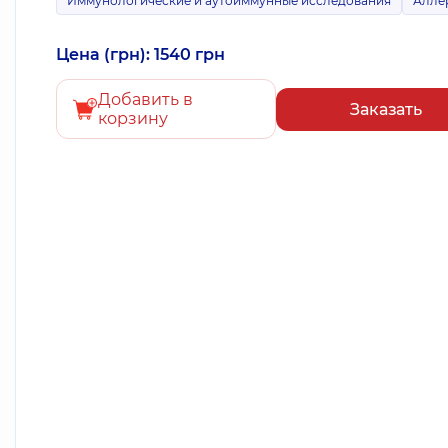
Иммунологические и аутоиммунные исследования
Алле
Цена (грн): 1540 грн
Добавить в
Заказать
корзину