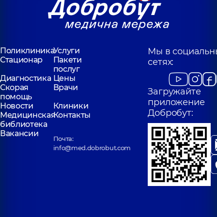
Поликлиника
Услуги
Мы в социальн
Стационар
Пакети
сетях:
послуг
Диагностика
Цены
Скорая
Врачи
Загружайте
помощь
приложение
Новости
Клиники
Добробут:
Медицинская
Контакты
библиотека
Вакансии
Почта:
info@med.dobrobut.com