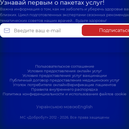
Узнавай первым о пакетах услуг!
Важна информация о том, как не заболеть и уберечь здоровье в
близких. Цикл подготовленных экспертами сезонных рекоменда
тематических советов наших врачей… Будьте здоровы!
Подписатьс
Пользовательское соглашение
Условия предоставления онлайн услуг
Условия предоставления услуг вакцинации
Публичный договор предоставления медицинских услуг
Уголок потребителя онлайн
Верификация пациентов
Правила внутреннего распорядка
Политика конфиденциальности и использования файлов cookie
Українською мовою
English
МС «Добробут» 2012 - 2026. Все права защищены