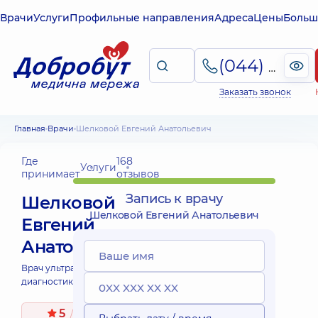
Врачи
Услуги
Профильные направления
Адреса
Цены
Больш
(044) 495-2-888
Заказать звонок
Главная
Врачи
Шелковой Евгений Анатольевич
Где
168
Услуги
принимает
отзывов
Запись к врачу
Шелковой
Шелковой Евгений Анатольевич
Евгений
Анатольевич
Врач ультразвуковой
диагностики;
5
/ 5