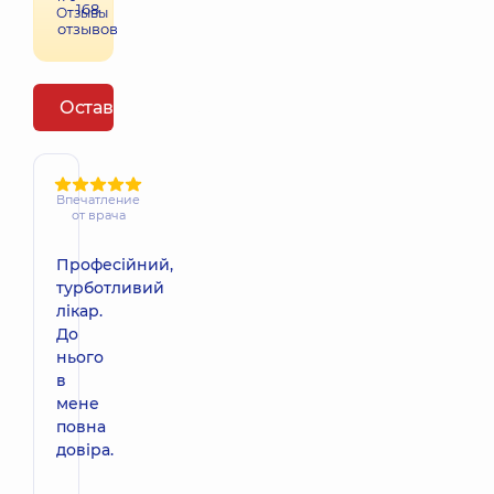
168
Отзывы
отзывов
Оставить отзыв
Впечатление
от врача
Професійний,
турботливий
лікар.
До
нього
в
мене
повна
довіра.