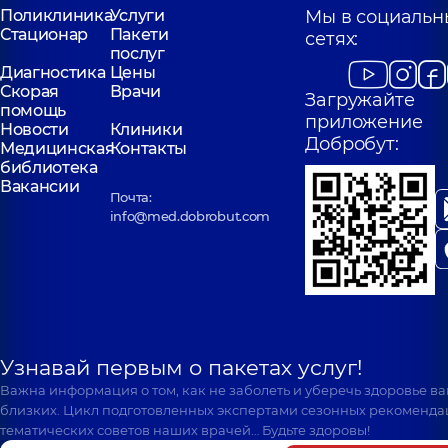
Поликлиника
Услуги
Мы в социальн
Стационар
Пакети
сетях:
послуг
Диагностика
Цены
Скорая
Врачи
Загружайте
помощь
приложение
Новости
Клиники
Добробут:
Медицинская
Контакты
библиотека
Вакансии
Почта:
info@med.dobrobut.com
Узнавай первым о пакетах услуг!
Важна информация о том, как не заболеть и уберечь здоровье в
близких. Цикл подготовленных экспертами сезонных рекоменда
тематических советов наших врачей… Будьте здоровы!