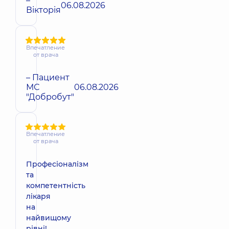
–
06.08.2026
Вікторія
Впечатление
от врача
– Пациент
МС
06.08.2026
"Добробут"
Впечатление
от врача
Професіоналізм
та
компетентність
лікаря
на
найвищому
рівні!