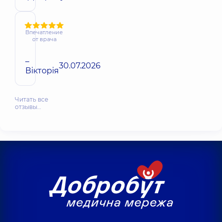
Впечатление
от врача
–
30.07.2026
Вікторія
Читать все
отзывы…