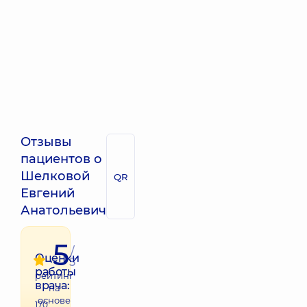
Отзывы
пациентов о
Шелковой
QR
Евгений
Анатольевич
5
/
Оценки
5
работы
рейтинг
врача:
на
основе
170