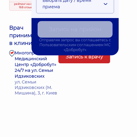
Выбрать дату / время
рейтинг
на основе
приема
168 отзывов
Врач
Запись на прийом
принимает
Ближайшее время приема: 27.08.2026 19:30
Отправляя запрос вы соглашаетесь с
в клинике
Пользовательским соглашением
МС
«Добробут»
Многопрофильный
Запись к врачу
Медицинский
Центр «Добробут»
24/7 на ул. Семьи
Идзиковских
ул. Семьи
Идзиковских (М.
Мишина), 3, г. Киев