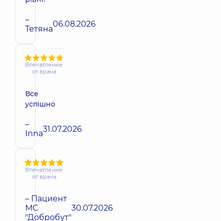
–
06.08.2026
Тетяна
Впечатление
от врача
Все
успішно
–
31.07.2026
Inna
Впечатление
от врача
– Пациент
МС
30.07.2026
"Добробут"