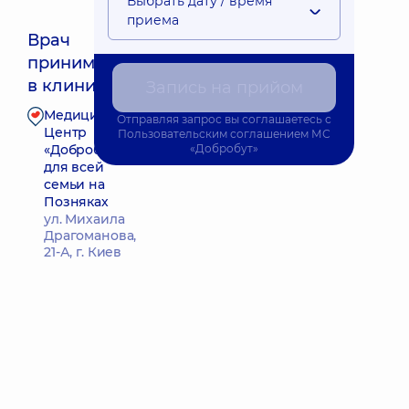
Выбрать дату / время
приема
Врач
принимает
Ближайшее время приема: Сьогодні о 19:45
в клинике
Запись на прийом
Медицинский
Отправляя запрос вы соглашаетесь с
Запись к врачу
Центр
Пользовательским соглашением
МС
«Добробут»
«Добробут»
для всей
семьи на
Позняках
ул. Михаила
Драгоманова,
21-А, г. Киев