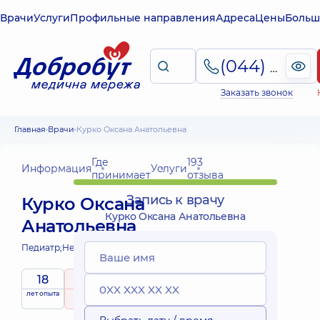
Врачи
Услуги
Профильные направления
Адреса
Цены
Больш
(044) 495-2-888
Заказать звонок
Главная
Врачи
Курко Оксана Анатольевна
Где
193
Информация
Услуги
принимает
отзыва
Запись к врачу
Курко Оксана
Курко Оксана Анатольевна
Анатольевна
Педиатр;
Невролог детский;
18
5
/ 5
лет опыта
рейтинг
на основе
принимает
193 отзыва
детей