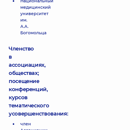
Национальный
медицинский
университет
им.
А.А.
Богомольца
Членство
в
ассоциациях,
обществах;
посещение
конференций,
курсов
тематического
усовершенствования:
член