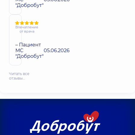
"Добробут"
Впечатление
от врача
– Пациент
МС
05.06.2026
"Добробут"
Читать все
отзывы…