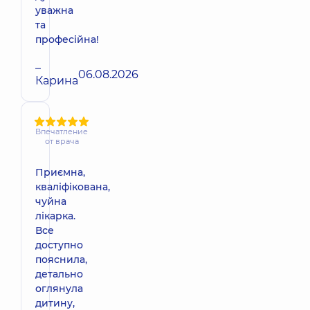
уважна
та
професійна!
–
06.08.2026
Карина
Впечатление
от врача
Приємна,
кваліфікована,
чуйна
лікарка.
Все
доступно
пояснила,
детально
оглянула
дитину,