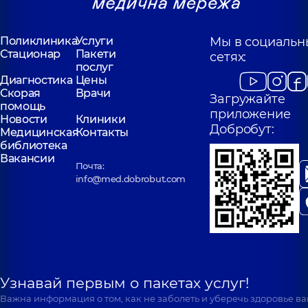
Поликлиника
Услуги
Мы в социальн
Стационар
Пакети
сетях:
послуг
Диагностика
Цены
Скорая
Врачи
Загружайте
помощь
приложение
Новости
Клиники
Добробут:
Медицинская
Контакты
библиотека
Вакансии
Почта:
info@med.dobrobut.com
Узнавай первым о пакетах услуг!
Важна информация о том, как не заболеть и уберечь здоровье в