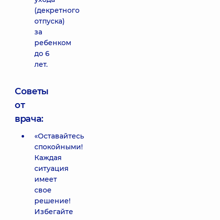
(декретного
отпуска)
за
ребенком
до 6
лет.
Советы
от
врача:
«Оставайтесь
спокойными!
Каждая
ситуация
имеет
свое
решение!
Избегайте