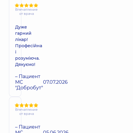
Впечатление
от врача
Дуже
гарний
лікар!
Професійна
і
розуміюча.
Дякуємо!
– Пациент
МС
07.07.2026
"Добробут"
Впечатление
от врача
– Пациент
МС
05.06.2026