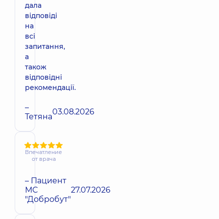
дала
відповіді
на
всі
запитання,
а
також
відповідні
рекомендації.
–
03.08.2026
Тетяна
Впечатление
от врача
– Пациент
МС
27.07.2026
"Добробут"