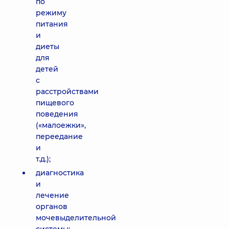
по
режиму
питания
и
диеты
для
детей
с
расстройствами
пищевого
поведения
(«малоежки»,
переедание
и
т.д.);
диагностика
и
лечение
органов
мочевыделительной