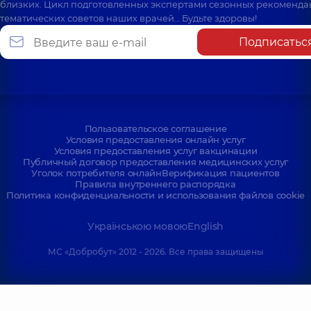
близких. Цикл подготовленных экспертами сезонных рекоменда
тематических советов наших врачей… Будьте здоровы!
Подписатьс
Пользовательское соглашение
Условия предоставления онлайн услуг
Условия предоставления услуг вакцинации
Публичный договор предоставления медицинских услуг
Уголок потребителя онлайн
Верификация пациентов
Правила внутреннего распорядка
Политика конфиденциальности и использования файлов cookie
Українською мовою
English
МС «Добробут» 2012 - 2026. Все права защищены