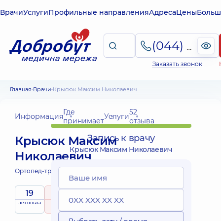
Врачи
Услуги
Профильные направления
Адреса
Цены
Больш
(044) 495-2-888
Заказать звонок
Главная
Врачи
Крысюк Максим Николаевич
Где
52
Информация
Услуги
принимает
отзыва
Запись к врачу
Крысюк Максим
Крысюк Максим Николаевич
Николаевич
Ортопед-травматолог;
19
5
/ 5
Выездные
лет опыта
рейтинг
на основе
услуги
52 отзыва