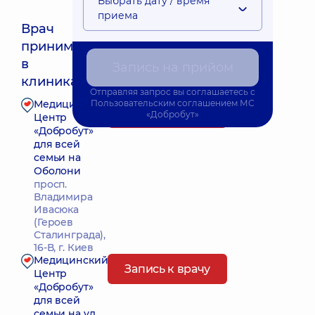
Выбрать дату / время
приема
Врач
принимает
Ближайшее время приема: Сьогодні о 15:00
в
Запись на прийом
клиниках:
Отправляя запрос вы соглашаетесь с
Медицинский
Пользовательским соглашением
МС
Запись к врачу
«Добробут»
Центр
«Добробут»
для всей
семьи на
Оболони
просп.
Владимира
Ивасюка
(Героев
Сталинграда),
16-В, г. Киев
Медицинский
Запись к врачу
Центр
«Добробут»
для всей
семьи на ул.