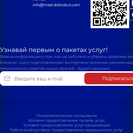
info@med.dobrobut.com
Узнавай первым о пакетах услуг!
Важна информация о том, как не заболеть и уберечь здоровье в
близких. Цикл подготовленных экспертами сезонных рекоменда
тематических советов наших врачей… Будьте здоровы!
Подписатьс
Пользовательское соглашение
Условия предоставления онлайн услуг
Условия предоставления услуг вакцинации
Публичный договор предоставления медицинских услуг