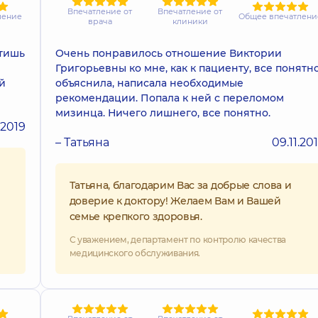
Впечатление от
Впечатление от
ление
Общее впечатлени
врача
клиники
етишь
Очень понравилось отношение Виктории
Григорьевны ко мне, как к пациенту, все понятн
й
объяснила, написала необходимые
рекомендации. Попала к ней с переломом
мизинца. Ничего лишнего, все понятно.
.2019
– Татьяна
09.11.20
Татьяна, благодарим Вас за добрые слова и
доверие к доктору! Желаем Вам и Вашей
семье крепкого здоровья.
С уважением, департамент по контролю качества
медицинского обслуживания.