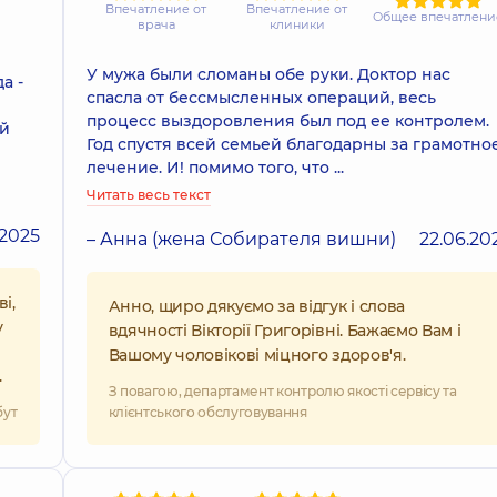
Впечатление от
Впечатление от
Общее впечатлени
врача
клиники
У мужа были сломаны обе руки. Доктор нас
а -
спасла от бессмысленных операций, весь
процесс выздоровления был под ее контролем.
ей
Год спустя всей семьей благодарны за грамотно
лечение. И! помимо того, что ...
Читать весь текст
.2025
– Анна (жена Собирателя вишни)
22.06.20
і,
Анно, щиро дякуємо за відгук і слова
у
вдячності Вікторії Григорівні. Бажаємо Вам і
Вашому чоловікові міцного здоров'я.
.
З повагою, департамент контролю якості сервісу та
бут
клієнтського обслуговування