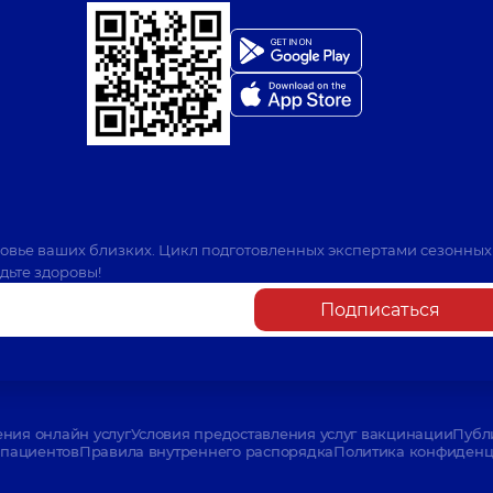
ровье ваших близких. Цикл подготовленных экспертами сезонных
дьте здоровы!
Подписаться
ения онлайн услуг
Условия предоставления услуг вакцинации
Публ
пациентов
Правила внутреннего распорядка
Политика конфиденци