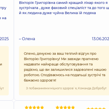
Вікторія Григорівна самий кращий лікар якого я
нтру
зустрічала , дуже фаховий спеціаліст та до того 
й як людина дуже чуйна Велика їй подяка
я на
.2025
– Олена
13.06.20
Олено, дякуємо за ваш теплий відгук про
Вікторію Григорівну! Ми завжди прагнемо
ти
надавати найкраще обслуговування та
радіємо, що ви залишилися задоволені нашою
роботою. Сподіваємось на подальші зустрічі та
бажаємо здоров'я!
бут
З побажаннями міцного здоров`я, Команда Добробут