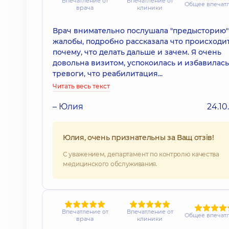
Впечатление от
Впечатление от
Общее впечат
врача
клиники
Врач внимательно послушала "предысторию"
жалобы, подробно рассказала что происходи
почему, что делать дальше и зачем. Я очень
довольна визитом, успокоилась и избавилась
тревоги, что реабилитация...
Читать весь текст
– Юлия
24.10
Юлия, очень признательны за Ващ отзів!
С уважением, департамент по контролю качества
медицинского обслуживания.
Впечатление от
Впечатление от
Общее впечат
врача
клиники