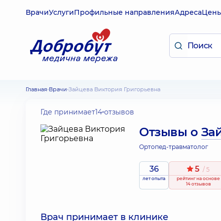
Врачи
Услуги
Профильные направления
Адреса
Цен
Главная
Врачи
Зайцева Виктория Григорьевна
Где принимает
14 отзывов
Отзывы о
За
Ортопед-травматолог
36
5
/ 5
лет опыта
рейтинг
на основе
14 отзывов
Врач принимает в клинике