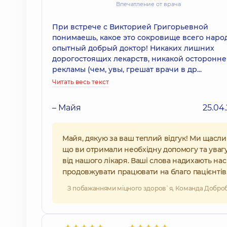
Впечатление от врача
При встрече с Викторией Григорьевной
понимаешь, какое это сокровище всего народ
опытный добрый доктор! Никаких лишних
дорогостоящих лекарств, никакой осторонн
рекламы (чем, увы, грешат врачи в др...
Читать весь текст
– Майя
25.04
Майя, дякую за ваш теплий відгук! Ми щаслив
що ви отримали необхідну допомогу та уваг
від нашого лікаря. Ваші слова надихають нас
продовжувати працювати на благо пацієнтів
З побажаннями міцного здоров`я, Команда Добро