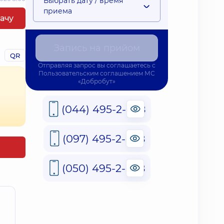
Выбрать дату / время
приема
рачу
Запись на прийом
QR
Отправляя запрос вы соглашаетесь с
Пользовательским соглашением
МС
«Добробут»
(044) 495-2-888
(097) 495-2-888
(050) 495-2-888