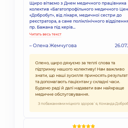
Щиро вітаємо з Днем медичного працівника
колектив «Багатопрофільного медичного Це
«Добробут», від лікаря, медичної сестри до
реєстратора, а саме поліклінічного відділенн
пр. Бажана під керів...
Читать весь текст
– Олена Жемчугова
26.07
Олено, щиро дякуємо за теплі слова та
підтримку нашого колективу! Нам важливо
знати, що наші зусилля приносять результа
та допомагають пацієнтам у складні часи.
Будемо раді й далі надавати вам найкраще
медичне обслуговування.
З побажаннями міцного здоров`я, Команда Добро