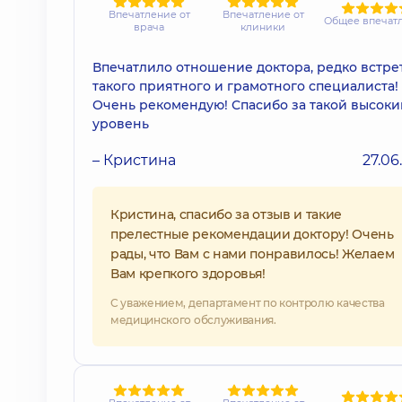
Впечатление от
Впечатление от
Общее впечат
врача
клиники
Впечатлило отношение доктора, редко встр
такого приятного и грамотного специалиста!
Очень рекомендую! Спасибо за такой высоки
уровень
– Кристина
27.06
Кристина, спасибо за отзыв и такие
прелестные рекомендации доктору! Очень
рады, что Вам с нами понравилось! Желаем
Вам крепкого здоровья!
С уважением, департамент по контролю качества
медицинского обслуживания.