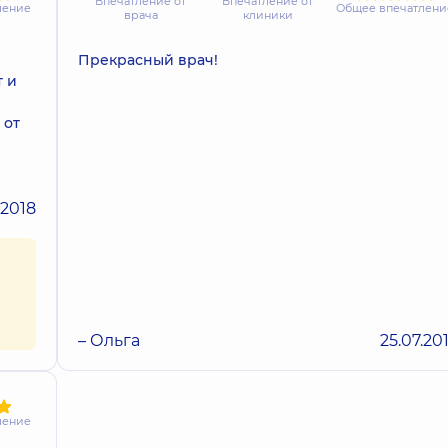
Впечатление от
Впечатление от
ление
Общее впечатлени
врача
клиники
Прекрасный врач!
т и
 от
.2018
– Ольга
25.07.20
ление