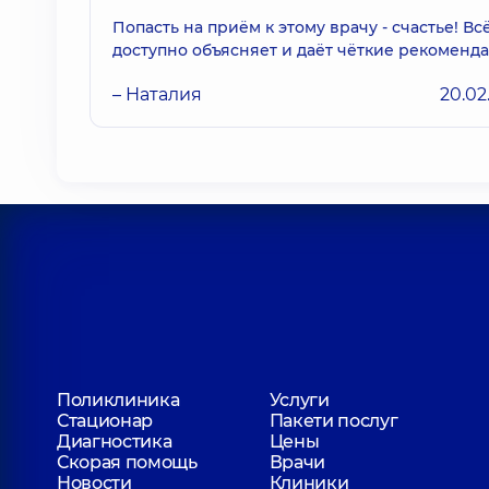
Попасть на приём к этому врачу - счастье! Вс
доступно объясняет и даёт чёткие рекоменд
– Наталия
20.02
Поликлиника
Услуги
Стационар
Пакети послуг
Диагностика
Цены
Скорая помощь
Врачи
Новости
Клиники