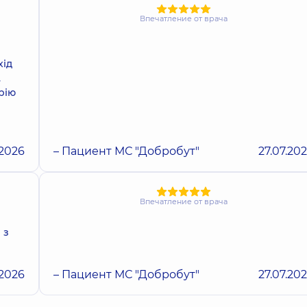
Впечатление от врача
хід
.
рію
.2026
– Пациент МС "Добробут"
27.07.20
Впечатление от врача
 з
.2026
– Пациент МС "Добробут"
27.07.20