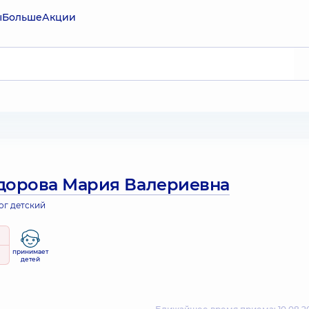
ы
Больше
Акции
дорова Мария Валериевна
ог детский
принимает
детей