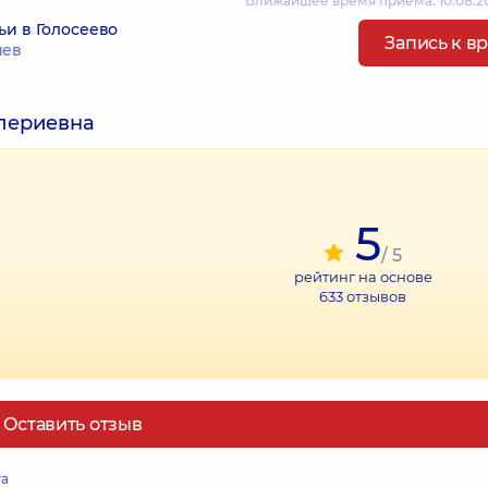
Ближайшее время приема: 10.08.20
ьи в Голосеево
Запись к в
иев
алериевна
5
/ 5
рейтинг на основе
633
отзывов
Оставить отзыв
та