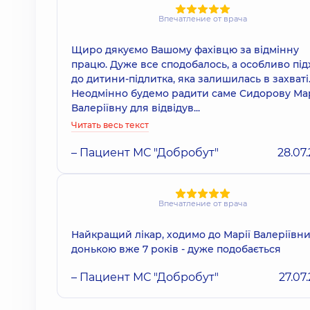
Впечатление от врача
Щиро дякуємо Вашому фахівцю за відмінну
працю. Дуже все сподобалось, а особливо під
до дитини-підлитка, яка залишилась в захваті
Неодмінно будемо радити саме Сидорову Ма
Валеріївну для відвідув...
Читать весь текст
– Пациент МС "Добробут"
28.07
Впечатление от врача
Найкращий лікар, ходимо до Марії Валеріївни
донькою вже 7 років - дуже подобається
– Пациент МС "Добробут"
27.07