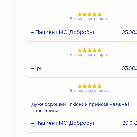
Впечатление от врача
– Пациент МС "Добробут"
05.08
Впечатление от врача
– Іри
03.08
Впечатление от врача
Дуже хороший і якісний прийом! Уважна і
професійна!
– Пациент МС "Добробут"
29.07