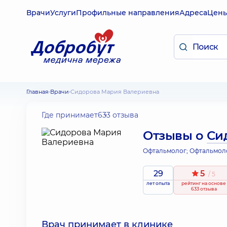
Врачи
Услуги
Профильные направления
Адреса
Цен
Главная
Врачи
Сидорова Мария Валериевна
Где принимает
633 отзыва
Отзывы о
Си
Офтальмолог; Офтальмол
29
5
/ 5
лет опыта
рейтинг
на основе
633 отзыва
Врач принимает в клинике