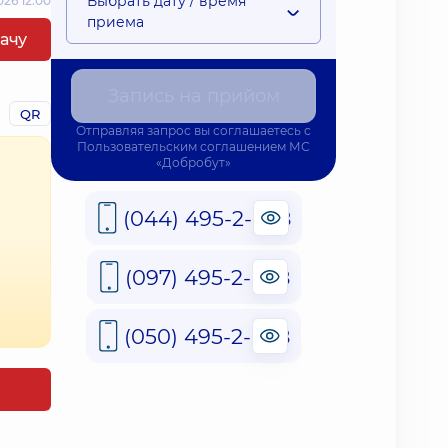
Выбрать дату / время
26 12:00
приема
рачу
Запись на прийом
QR
Отправляя запрос вы соглашаетесь с
Пользовательским соглашением
МС
«Добробут»
(044) 495-2-888
(097) 495-2-888
(050) 495-2-888