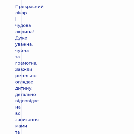
Прекрасний
лікар
і
чудова
людина!
Дуже
уважна,
чуйна
та
грамотна.
Завжди
ретельно
оглядає
дитину,
детально
відповідає
на
всі
запитання
мами
та