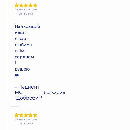
Впечатление
от врача
Найкращий
наш
лікар
любимо
всім
сердцем
і
душею
❤️
– Пациент
МС
16.07.2026
"Добробут"
Впечатление
от врача