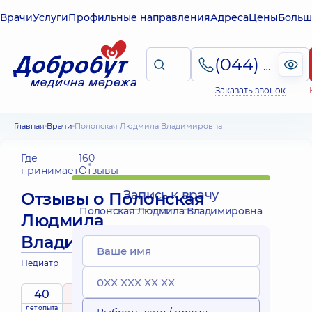
Врачи
Услуги
Профильные направления
Адреса
Цены
Больш
(044) 495-2-888
Заказать звонок
Главная
Врачи
Полонская Людмила Владимировна
Где
160
принимает
Отзывы
Запись к врачу
Отзывы о
Полонская
Полонская Людмила Владимировна
Людмила
Владимировна
Педиатр
40
5
/ 5
Выездные
лет опыта
рейтинг
на основе
принимает
услуги