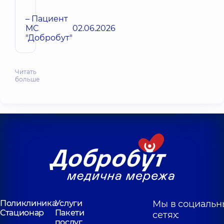
– Пациент
МС
02.06.2026
"Добробут"
Читать
больше
Поликлиника
Услуги
Мы в социальн
Стационар
Пакети
сетях:
послуг