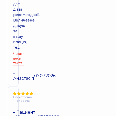
дає
дієві
рекомендації.
Величезне
дякую
за
вашу
працю,
те...
Читать
весь
текст
–
07.07.2026
Анастасія
Впечатление
от врача
– Пациент