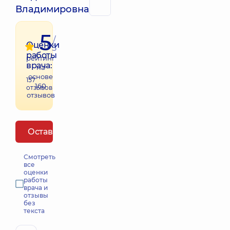
Владимировна
5
/
Оценки
5
работы
рейтинг
врача:
на
основе
157
160
отзывов
отзывов
Оставить отзыв
Смотреть
все
оценки
работы
врача и
отзывы
без
текста