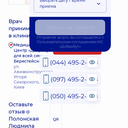
Выбрать дату / время
160 Отзывы
детей
приема
Врач
Запись на прийом
принимает
Ближайшее время приема: Завтра о 09:00
в клинике
Отправляя запрос вы соглашаетесь с
Пользовательским соглашением
МС
Медицинский
«Добробут»
Запись к врачу
Центр «Добробут»
для всей семьи на
Берестейской
(044) 495-2-888
ул.
Авиаконструктора
Игоря
(097) 495-2-888
Сикорского, 1, г.
Киев
(050) 495-2-888
Оставьте
отзыв о
Полонская
QR
Людмила