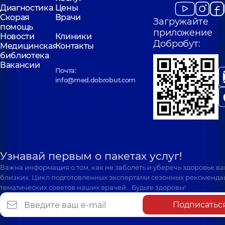
Диагностика
Цены
Скорая
Врачи
Загружайте
помощь
приложение
Новости
Клиники
Добробут:
Медицинская
Контакты
библиотека
Вакансии
Почта:
info@med.dobrobut.com
Узнавай первым о пакетах услуг!
Важна информация о том, как не заболеть и уберечь здоровье в
близких. Цикл подготовленных экспертами сезонных рекоменда
тематических советов наших врачей… Будьте здоровы!
Подписатьс