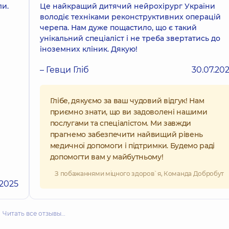
ли.
Це найкращий дитячий нейрохірург України
володіє техніками реконструктивних операцій
черепа. Нам дуже пощастило, що є такий
унікальний спеціаліст і не треба звертатись до
іноземних кліник. Дякую!
– Гевци Гліб
30.07.20
Глібе, дякуємо за ваш чудовий відгук! Нам
приємно знати, що ви задоволені нашими
послугами та спеціалістом. Ми завжди
прагнемо забезпечити найвищий рівень
медичної допомоги і підтримки. Будемо раді
допомогти вам у майбутньому!
З побажаннями міцного здоров`я, Команда Добробут
.2025
Читать все отзывы…