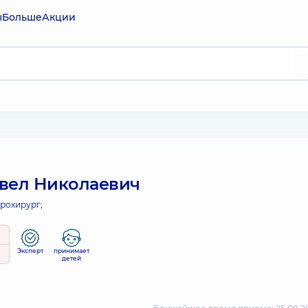
ы
Больше
Акции
вел Николаевич
рохирург;
Эксперт
принимает
детей