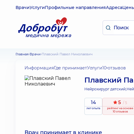
Врачи
Услуги
Профильные направления
Адреса
Цен
Главная
Врачи
Плавский Павел Николаевич
Информация
Где принимает
Услуги
10 отзывов
Плавский Па
Нейрохирург детский;
Ней
14
5
/ 5
лет опыта
рейтинг
на основе
10 отзывов
Врач принимает в клинике