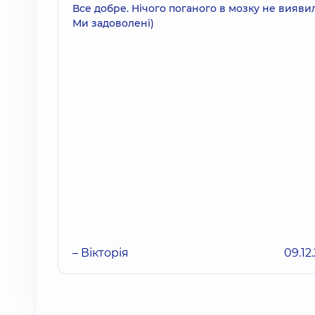
Все добре. Нічого поганого в мозку не вияви
Ми задоволені)
– Вікторія
09.12