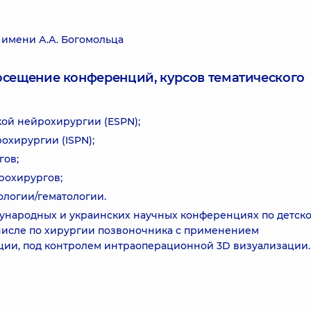
имени А.А. Богомольца
посещение конференций, курсов тематического
кой нейрохирургии (ESPN);
охирургии (ISPN);
гов;
рохирургов;
ологии/гематологии.
ународных и украинских научных конференциях по детск
числе по хирургии позвоночника с применением
ции, под контролем интраоперационной 3D визуализации.