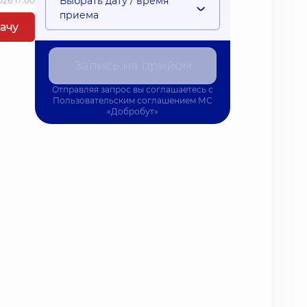
Выбрать дату / время
26 17:00
приема
рачу
Запись на прийом
Отправляя запрос вы соглашаетесь с
Пользовательским соглашением
МС
«Добробут»