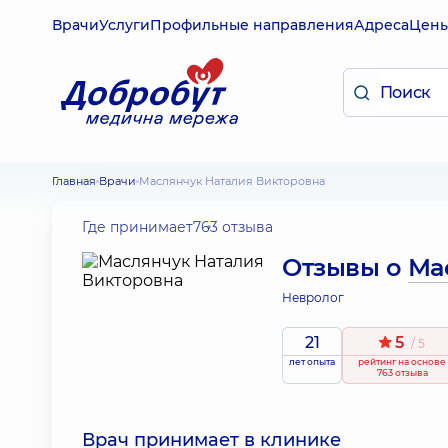
Врачи
Услуги
Профильные направления
Адреса
Цен
Главная
Врачи
Маслянчук Наталия Викторовна
Где принимает
763 отзыва
Отзывы о
Ма
Невролог
21
5
/ 5
лет опыта
рейтинг
на основе
763 отзыва
Врач принимает в клинике