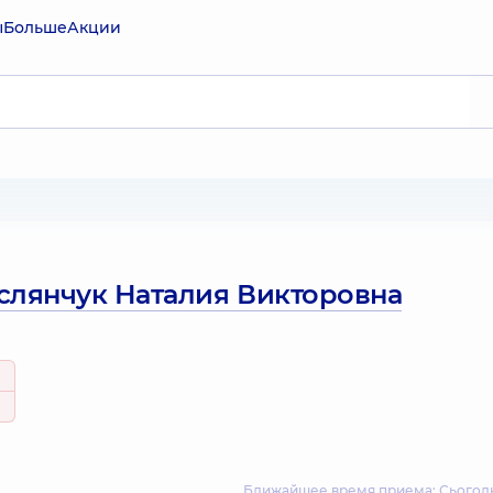
ы
Больше
Акции
слянчук Наталия Викторовна
Ближайшее время приема: Сьогодні