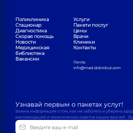
Поликлиника
Услуги
Стационар
Пакети послуг
Диагностика
Цены
Скорая помощь
Врачи
Новости
Клиники
Медицинская
Контакты
библиотека
Вакансии
Почта:
info@med.dobrobut.com
Узнавай первым о пакетах услуг!
Важна информация о том, как не заболеть и уберечь здо
рекомендаций и тематических советов наших врачей… Бу