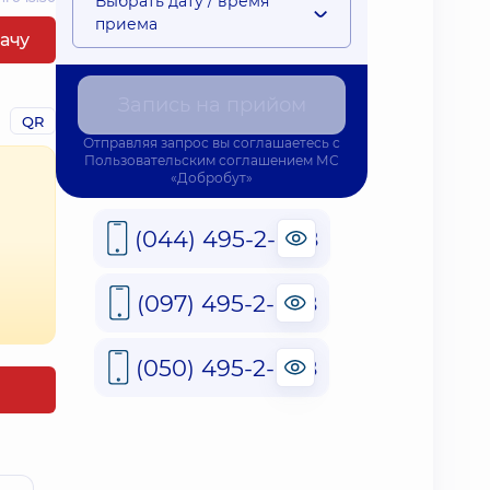
Выбрать дату / время
приема
рачу
Запись на прийом
QR
Отправляя запрос вы соглашаетесь с
Пользовательским соглашением
МС
«Добробут»
(044) 495-2-888
(097) 495-2-888
(050) 495-2-888