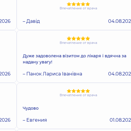
Впечатление от врача
.2026
– Давід
04.08.20
Впечатление от врача
Дуже задоволена візитом до лікаря і вдячна за
надану увагу!
.2026
– Панок Лариса Іванівна
04.08.20
Впечатление от врача
Чудово
.2026
– Евгения
01.08.20