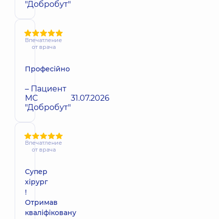
"Добробут"
Впечатление
от врача
Професійно
– Пациент
МС
31.07.2026
"Добробут"
Впечатление
от врача
Супер
хірург
!
Отримав
кваліфіковану