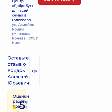
Центр
«Добробут»
для всей
семьи в
Голосеево
ул. Самойло
Кошки
(Маршала
Конева), 10/1, г.
Киев
Оставьте
отзыв о
Коцарь
QR
Алексей
Юрьевич
Оценки
5
работы
/
врача:
5