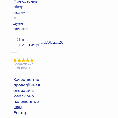
Прекрасний
лікар,
якому
я
дуже
вдячна.
– Ольга
08.08.2026
Скрипничук
Впечатление
от врача
Качественно
проведённая
операция,
ювелирно
наложенные
швы
Восторг