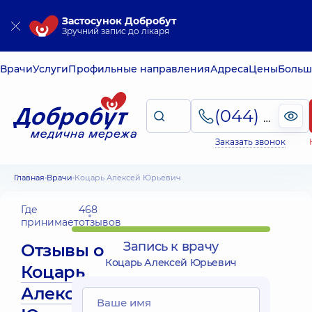
Застосунок Добробут
Зручний запис до лікаря
Врачи
Услуги
Профильные направления
Адреса
Цены
Больш
(044) 495-2-888
Заказать звонок
Главная
Врачи
Коцарь Алексей Юрьевич
Где
468
принимает
отзывов
Запись к врачу
Отзывы о
Коцарь Алексей Юрьевич
Коцарь
Алексей