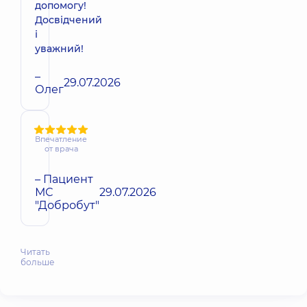
допомогу!
Досвідчений
і
уважний!
–
29.07.2026
Олег
Впечатление
от врача
– Пациент
МС
29.07.2026
"Добробут"
Читать
больше