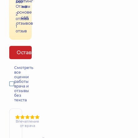
рейтинг
460
Отзывы
на
основе
2
468
отзыва
отзывов
1
отзыв
Оставить отзыв
Смотреть
все
оценки
работы
врача и
отзывы
без
текста
Впечатление
от врача