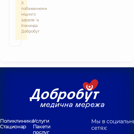
З
побажаннями
міцного
здоров`я,
Команда
Добробут
Поликлиника
Услуги
Мы в социальн
Стационар
Пакети
сетях:
послуг