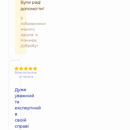
Були раді
допомогти!
З
побажаннями
міцного
здоров`я,
Команда
Добробут
Впечатление
от врача
Дуже
уважний
та
експертний
в
своїй
справі