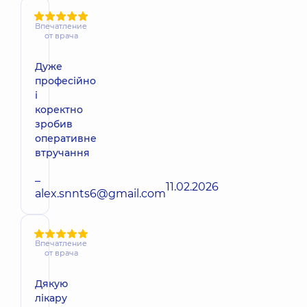
Впечатление
от врача
Дуже
професійно
і
коректно
зробив
оперативне
втручання
–
11.02.2026
alex.snnts6@gmail.com
Впечатление
от врача
Дякую
лікару