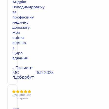
Андрію
Володимировичу
за
професійну
медичну
допомогу.
Моя
оцінка
відміна,
я
щиро
вдячний
– Пациент
МС
16.12.2025
"Добробут"
Впечатление
от врача