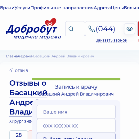
Врачи
Услуги
Профильные направления
Адреса
Цены
Больш
(044) 495-2-888
Заказать звонок
Главная
Врачи
Басацкий Андрей Владимирович
41 отзыв
Отзывы о
Запись к врачу
Басацкий
Басацкий Андрей Владимирович
Андрей
Владимирович
Хирург эндоваскулярный
28
5
/ 5