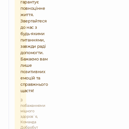
гарантує
повноцінне
життя.
Звертайтеся
до нас з
будь-якими
питаннями,
завжди раді
допомогти.
Бажаємо вам
лише
позитивних
емоцій та
справжнього
щастя!
З
побажаннями
міцного
здоров`я,
Команда
Добробут