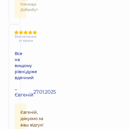
Команда
Добробут
Впечатление
от врача
Все
на
вищому
рівні,дуже
вдячний
–
27.01.2025
Євгеній
Євгеній,
дякуємо за
ваш відгук!