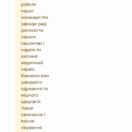
роботи
нашої
команди! Ми
завжди раді
допомогти
нашим
пацієнтам і
надати їм
якісний
медичний
сервіс.
Бажаємо вам
швидкого
одужання та
міцного
здоров'я!
Лише
своєчасне і
якісне
лікування