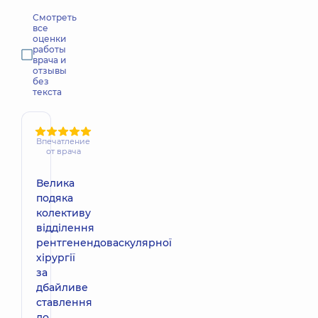
Смотреть
все
оценки
работы
врача и
отзывы
без
текста
Впечатление
от врача
Велика
подяка
колективу
відділення
рентгенендоваскулярної
хірургії
за
дбайливе
ставлення
до