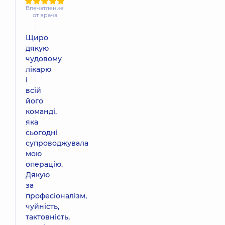
Впечатление
от врача
Щиро
дякую
чудовому
лікарю
і
всій
його
команді,
яка
сьогодні
супроводжувала
мою
операцію.
Дякую
за
професіоналізм,
чуйність,
тактовність,