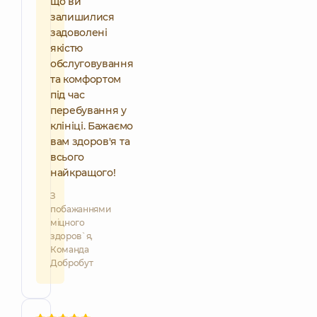
що ви
залишилися
задоволені
якістю
обслуговування
та комфортом
під час
перебування у
клініці. Бажаємо
вам здоров'я та
всього
найкращого!
З
побажаннями
міцного
здоров`я,
Команда
Добробут