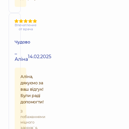
Впечатление
от врача
Чудово
–
14.02.2025
Аліна
Аліна,
дякуємо за
ваш відгук!
Були раді
допомогти!
З
побажаннями
міцного
здоров`я,