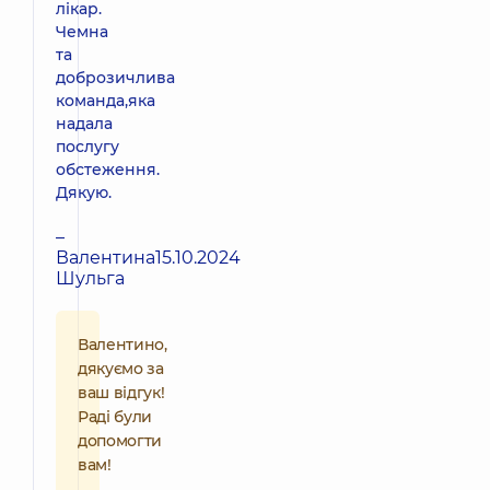
лікар.
Чемна
та
доброзичлива
команда,яка
надала
послугу
обстеження.
Дякую.
–
Валентина
15.10.2024
Шульга
Валентино,
дякуємо за
ваш відгук!
Раді були
допомогти
вам!