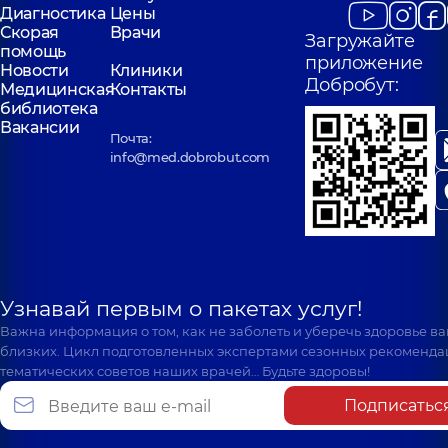
Диагностика
Цены
Скорая
Врачи
Загружайте
помощь
приложение
Новости
Клиники
Добробут:
Медицинская
Контакты
библиотека
Вакансии
Почта:
info@med.dobrobut.com
Узнавай первым о пакетах услуг!
Важна информация о том, как не заболеть и уберечь здоровье в
близких. Цикл подготовленных экспертами сезонных рекоменда
тематических советов наших врачей… Будьте здоровы!
Подписатьс