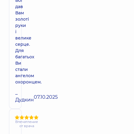
Бог
дав
Вам
золоті
руки
і
велике
серце.
Для
багатьох
Ви
стали
ангелом
охоронцем.
–
07.10.2025
Дудкин
Впечатление
от врача