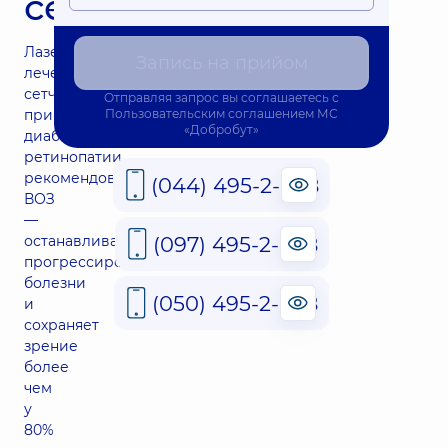
сетчатки
Лазерное
Запись на прийом
лечение
сетчатки
Отправляя запрос вы соглашаетесь с
при
Пользовательским соглашением
МС
«Добробут»
диабетической
ретинопатии
рекомендовано
(044) 495-2-888
ВОЗ
—
(097) 495-2-888
останавливает
прогрессирование
болезни
(050) 495-2-888
и
сохраняет
зрение
более
чем
у
80%