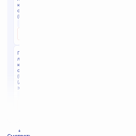
коагуляция
сетчатки
(ПРЛК)
10370 грн
Записаться
Панретинальная
лазерная
коагуляция
сетчатки
(ПРЛК)
(дополнительный
этап)
5730 грн
Записаться
↓