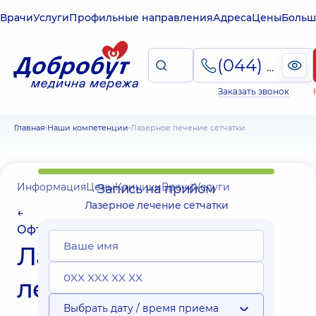
Врачи
Услуги
Профильные направления
Адреса
Цены
Больш
(044) 495-2-888
Заказать звонок
Главная
Наши компетенции
Лазерное лечение сетчатки
Информация
Цены
Клиники
Врачи
Услуги
Запись на прийом
Лазерное лечение сетчатки
←
Офтальмология
Лазерное
лечение
Выбрать дату / время приема