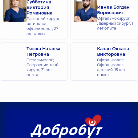
Субботина
Ивнев Богдан
Виктория
Борисович
Романовна
Офтальмохирург,
Лазерный хирург,
Лазерный хирург,
11
ретинолог,
лет опыта
офтальмолог,
27
лет опыта
Тяжка Наталья
Качан Оксана
Петровна
Викторовна
Офтальмолог;
Офтальмолог;
Рефракционный
Офтальмолог
хирург,
31 лет
детский,
15 лет
опыта
опыта