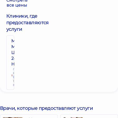
Смотреть
все цены
Клиники, где
предоставляются
услуги
Многопрофильный
Медицинский
Центр «Добробут»
24/7 на просп.
Николая Бажана
просп.
Николая
Бажана,
12-А, г.
Киев
Врачи, которые предоставляют услуги