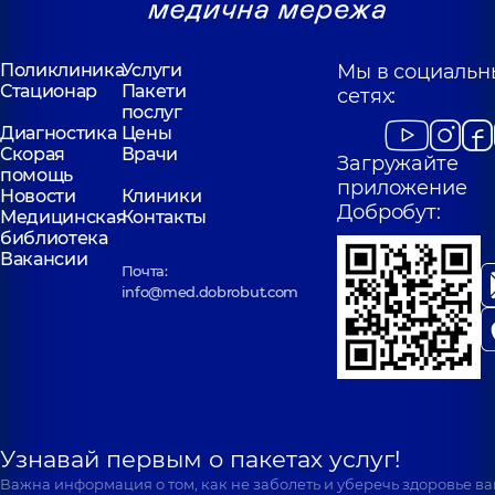
Поликлиника
Услуги
Мы в социальн
Стационар
Пакети
сетях:
послуг
Диагностика
Цены
Скорая
Врачи
Загружайте
помощь
приложение
Новости
Клиники
Добробут:
Медицинская
Контакты
библиотека
Вакансии
Почта:
info@med.dobrobut.com
Узнавай первым о пакетах услуг!
Важна информация о том, как не заболеть и уберечь здоровье в