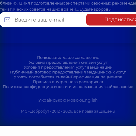
близких. Цикл подготовленных экспертами сезонных рекоменда
тематических советов наших врачей… Будьте здоровы!
Подписатьс
Пользовательское соглашение
Условия предоставления онлайн услуг
Условия предоставления услуг вакцинации
Публичный договор предоставления медицинских услуг
Уголок потребителя онлайн
Верификация пациентов
Правила внутреннего распорядка
Политика конфиденциальности и использования файлов cookie
Українською мовою
English
МС «Добробут» 2012 - 2026. Все права защищены