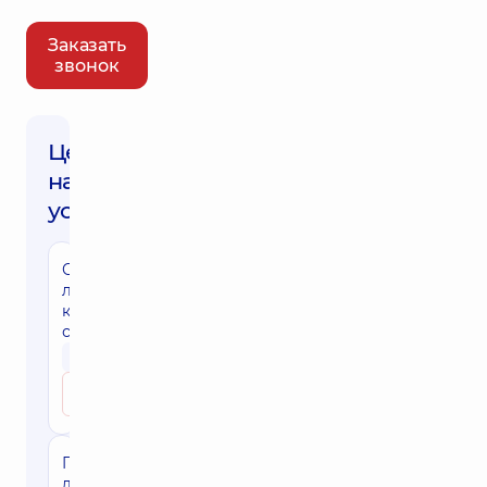
Заказать
звонок
Цены
на
услуги
Отграничительная
лазерная
коагуляция
сетчатки
9940 грн
Записаться
Панретинальная
лазерная