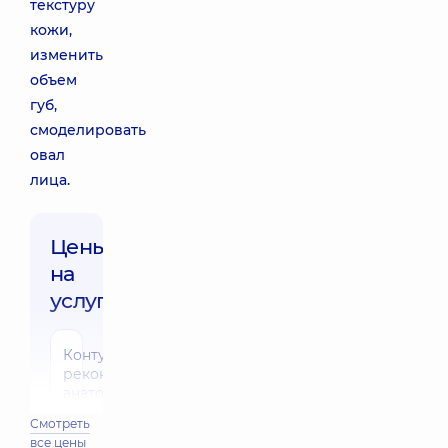
текстуру
кожи,
изменить
объем
губ,
смоделировать
овал
лица.
Цены
на
услуги:
Контурная
реконструкция
анатомической
области (1
Смотреть
шприц)
все цены