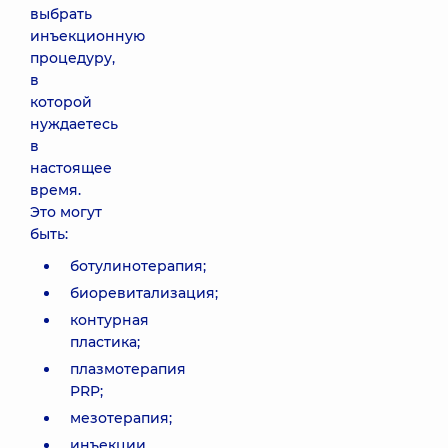
выбрать
Контурная
инъекционную
реконструкция
процедуру,
анатомического
участка (1
в
шприц)
которой
Juvederm Volift
нуждаетесь
13360 грн
в
настоящее
время.
Контурная
Это могут
реконструкция
быть:
анатомической
области (1
ботулинотерапия;
шприц)
Juvederm
биоревитализация;
Voluma
контурная
20540 грн
пластика;
плазмотерапия
Контурная
PRP;
реконструкция
мезотерапия;
анатомической
инъекции