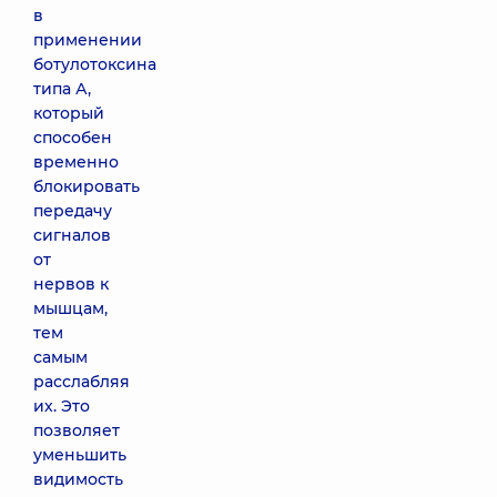
в
применении
Контурная
ботулотоксина
реконструкция
анатомической
типа А,
области (1
который
шприц) Teosyal
способен
Puresense
временно
ultradeep
блокировать
20050 грн
передачу
сигналов
Контурная
от
реконструкция
нервов к
анатомической
мышцам,
области (1
тем
шприц) Teosyal
самым
RHA 1
расслабляя
17320 грн
их. Это
позволяет
Контурная
уменьшить
реконструкция
видимость
анатомической