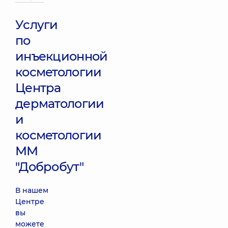
Juvederm ultra
3
Услуги
17320 грн
по
Контурная
инъекционной
реконструкция
косметологии
анатомической
области (1
Центра
шприц)
Juvederm
дерматологии
Volbella
и
20050 грн
косметологии
ММ
Контурная
реконструкция
"Добробут"
анатомической
области (1
шприц)
В нашем
Juvederm Volift
Центре
20050 грн
вы
можете