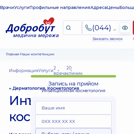
Врачи
Услуги
Профильные направления
Адреса
Цены
Больш
(044) 495-2-888
Заказать звонок
Главная
Наши компетенции
2
20
Информация
Услуги
врача
клиник
Запись на прийом
← Дерматология, Косметология
Инъекционная косметология
Инъекционная
косметология