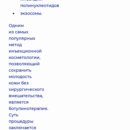
области (1
шприц)
полинуклеотидов
Radiesse
экзосомы.
23010 грн
Одним
из самых
Контурная
популярных
реконструкция
метод
анатомической
области (1
инъекционной
шприц)
косметологии,
Radiesse +
позволяющий
24120 грн
сохранить
молодость
кожи без
Контурная
хирургического
реконструкция
вмешательства,
анатомической
области (1
является
шприц) Teosyal
ботулинотерапия.
Puresense
Суть
redensity 2
процедуры
20050 грн
заключается