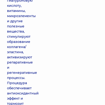
гиалуроновую
кислоту,
витамины,
микроэлементы
и другие
полезные
вещества,
стимулируют
образование
коллагена/
эластина,
активизируют
репаративные
и
регенеративные
процессы.
Процедура
обеспечивает
антиоксидантный
эффект и
тормозит