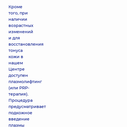
8170 грн
Кроме
того, при
Мезотерапия
наличии
Hair Loss
возрастных
control(2,5
изменений
мл)
и для
3230 грн
восстановления
тонуса
кожи в
Мезотерапия
нашем
Hair Vital(2,5
мл)
Центре
2740 грн
доступен
плазмолифтинг
(или PRP-
Мезотерапия
терапия).
волосистой
Процедура
части головы
предусматривает
2480 грн
подкожное
введение
Мезотерапия
плазмы