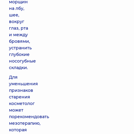
морщин
области (1
на лбу,
шприц) Teosyal
шее,
RHA 2
вокруг
18440 грн
глаз, рта
и между
Контурная
бровями,
реконструкция
устранить
анатомической
глубокие
области (1
носогубные
шприц) Teosyal
складки.
Ultra deep
19540 грн
Для
уменьшения
признаков
Филлер-
старения
ревитализант
косметолог
Dr. CYJ (1
шприц)
может
порекомендовать
10030 грн
мезотерапию,
которая
Биоревитализация