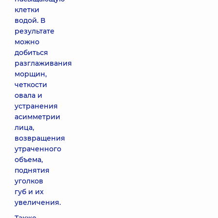
клетки
водой. В
результате
можно
добиться
разглаживания
морщин,
четкости
овала и
устранения
асимметрии
лица,
возвращения
утраченного
объема,
поднятия
уголков
губ и их
увеличения.