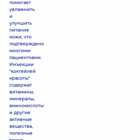
помогает
(1 шприц)
увлажнить
Juvederm Volite
и
17450 грн
улучшить
питание
Биоревитализация
кожи, что
(1 шприц) Teosyal
подтверждено
Redensity (I) 1 ml.
многими
12880 грн
пациентками.
Инъекции
"коктейлей
Биоревитализация
красоты"
(1 шприц) Teosyal
содержат
Redensity (I) 3 ml.
витамины,
25240 грн
минералы,
аминокислоты
Полинуклеотиды
и другие
(1 шприц) Rejuran
активные
HB plus
вещества,
9540 грн
полезные