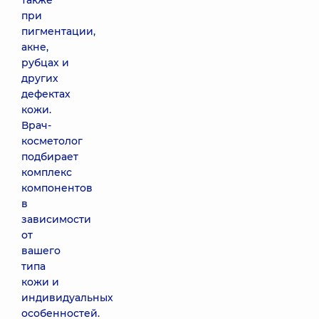
также
при
Ботулинотерапия
Botox (1 единица)
пигментации,
470 грн
акне,
рубцах и
других
Ботулинотерапия
дефектах
Dysport (1
кожи.
единица)
Врач-
250 грн
косметолог
подбирает
Ботулинотерапия
комплекс
Neuronox
компонентов
(нейронокс) (1
в
единица)
зависимости
290 грн
от
вашего
типа
Ботулинотерапия
кожи и
при
неврологических
индивидуальных
заболеваниях
особенностей.