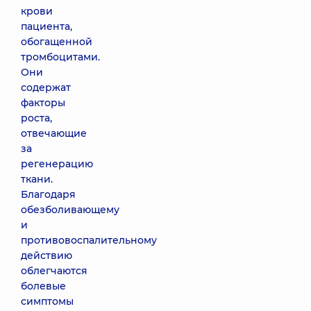
волосистой
крови
части головы
пациента,
Meso Genesis
обогащенной
7190 грн
тромбоцитами.
Они
содержат
Плазмотерапия
PRP (1
факторы
пробирка)
роста,
4840 грн
отвечающие
за
регенерацию
ткани.
Благодаря
обезболивающему
и
противовоспалительному
действию
облегчаются
болевые
симптомы