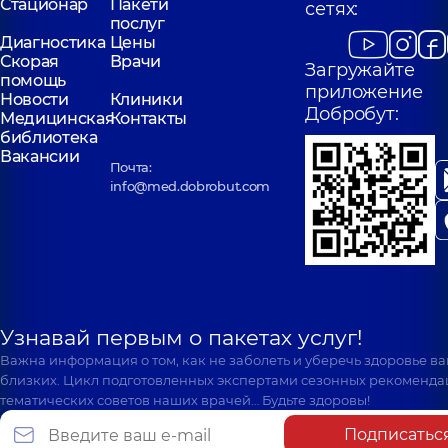
Стационар
Пакети
сетях:
послуг
Диагностика
Цены
Скорая
Врачи
Загружайте
помощь
приложение
Новости
Клиники
Добробут:
Медицинская
Контакты
библиотека
Вакансии
Почта:
info@med.dobrobut.com
Узнавай первым о пакетах услуг!
Важна информация о том, как не заболеть и уберечь здоровье в
близких. Цикл подготовленных экспертами сезонных рекоменда
тематических советов наших врачей… Будьте здоровы!
Подписатьс