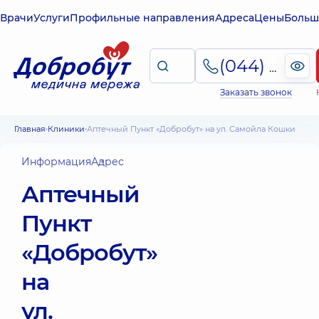
Врачи
Услуги
Профильные направления
Адреса
Цены
Больш
(044) 495-2-888
Заказать звонок
Главная
Клиники
Аптечный Пункт «Добробут» на ул. Самойла Кошки
Информация
Адрес
Аптечный
Пункт
«Добробут»
на
ул.