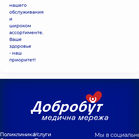
нашего
обслуживания
и
широком
ассортименте.
Ваше
здоровье
- наш
приоритет!
Поликлиника
Услуги
Мы в социальн