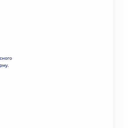
існого
рму.