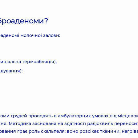
іброаденоми?
аденомі молочної залози:
иціальна термоабляція);
щування);
оми грудей проводять в амбулаторних умовах під місцево
жня. Методика заснована на здатності радіохвиль переноси
ання грає роль скальпеля: воно розсікає тканини, нагріва