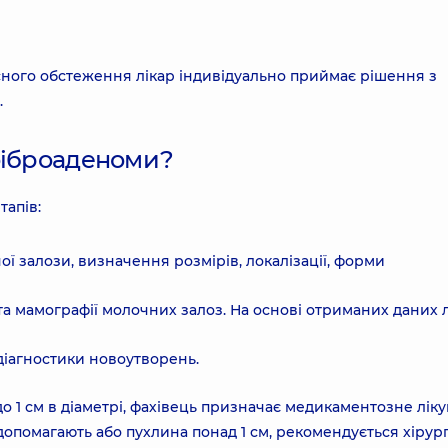
ного обстеження лікар індивідуально приймає рішення з
.
фіброаденоми?
тапів:
ї залози, визначення розмірів, локалізації, форми
а мамографії молочних залоз. На основі отриманих даних л
діагностики новоутворень.
 1 см в діаметрі, фахівець призначає медикаментозне лік
допомагають або пухлина понад 1 см, рекомендується хірур