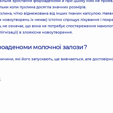
вільне зростання фіброаденоми й при цьому ніяк не прояв
тільки коли пухлина досягла значних розмірів.
хлина, чітко відмежована від інших тканин капсулою. Наяв
их новоутворень їх немає) істотно спрощує лікування і покр
а, не означає, що вона не потребує спостереження мамолог
ігнізації) в злоякісне новоутворення.
роаденоми молочної залози?
ичини, які його запускають, ще вивчаються, але достовірн
;