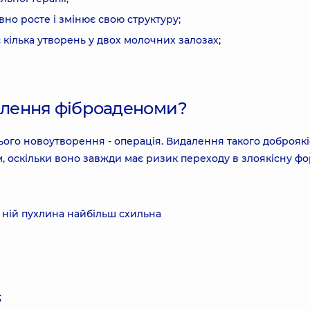
но росте і змінює свою структуру;
 кілька утворень у двох молочних залозах;
далення фіброаденоми?
ього новоутворення - операція. Видалення такого доброяк
 оскільки воно завжди має ризик переходу в злоякісну фо
 ній пухлина найбільш схильна
;