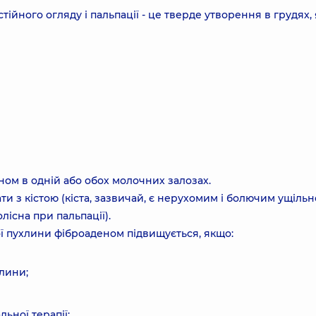
ійного огляду і пальпації - це тверде утворення в грудях,
ном в одній або обох молочних залозах.
ти з кістою (кіста, зазвичай, є нерухомим і болючим ущіль
лісна при пальпації).
ї пухлини фіброаденом підвищується, якщо:
хлини;
ьної терапії;