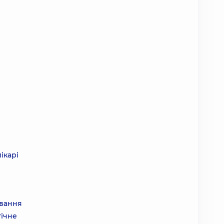
ікарі
ування
гічне