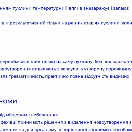
енням пухлини температурний вплив знезаражує і запаює
 він результативний тільки на ранніх стадіях пухлини, кол
 передбачає вплив тільки на саму пухлину, без пошкоджен
новоутворення видаляють з капсули, а утворену порожнину
ла травматичність, практично повна відсутність видимих
еноми
під місцевим знеболенням.
і, фахівці приймають рішення з видалення новоутворення з
вматично для організму, в порівнянні з іншими способам