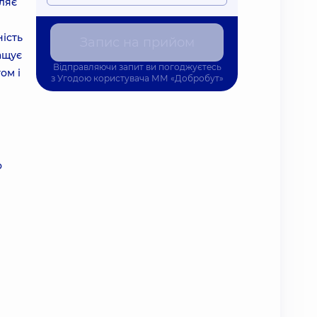
ляє
ність
Запис на прийом
ащує
Відправляючи запит ви погоджуєтесь
ом і
з
Угодою користувача
ММ «Добробут»
о