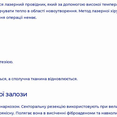
ися лазерний провідник, який за допомогою високої темпе
чувати тепло в області новоутворення. Метод лазерної хіру
ня операції немає.
тезією.
ься, а сполучна тканина відновлюється.
ї залози
м наркозом. Секторальну резекцію використовують при вел
лоякісну. Полягає вона в висіченні фіброаденоми та навкол