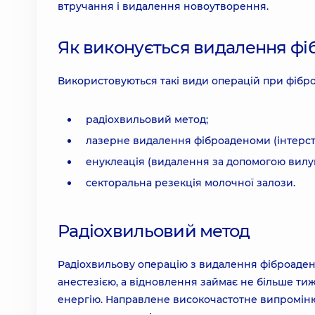
втручання і видалення новоутворення.
Як виконується видалення ф
Використовуються такі види операцій при фібро
радіохвильовий метод;
лазерне видалення фіброаденоми (інтерст
енуклеація (видалення за допомогою вилу
секторальна резекція молочної залози.
Радіохвильовий метод
Радіохвильову операцію з видалення фіброаден
анестезією, а відновлення займає не більше ти
енергію. Направлене високочастотне випромінюв