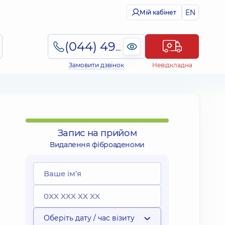
EN
Мій кабінет
(044) 495-2-888
Замовити дзвінок
Невідкладна
Запис на прийом
Видалення фіброаденоми
Оберіть дату / час візиту