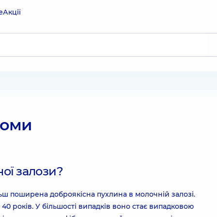
е
Акції
номи
ої залози?
льш поширена доброякісна пухлина в молочній залозі.
о 40 років. У більшості випадків воно стає випадковою