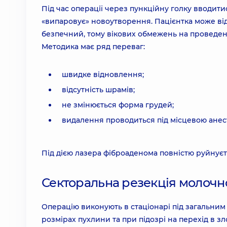
Під час операції через пункційну голку вводит
«випаровує» новоутворення. Пацієнтка може від
безпечний, тому вікових обмежень на проведен
Методика має ряд переваг:
швидке відновлення;
відсутність шрамів;
не змінюється форма грудей;
видалення проводиться під місцевою анес
Під дією лазера фіброаденома повністю руйнуєт
Секторальна резекція молочно
Операцію виконують в стаціонарі під загальни
розмірах пухлини та при підозрі на перехід в з