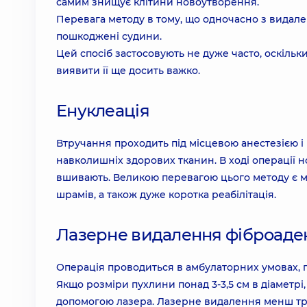
самим знищує клітини новоутворення.
Перевага методу в тому, що одночасно з видал
пошкоджені судини.
Цей спосіб застосовують не дуже часто, оскільки
виявити її ще досить важко.
Енуклеація
Втручання проходить під місцевою анестезією і
навколишніх здорових тканин. В ході операції 
вшивають. Великою перевагою цього методу є ма
шрамів, а також дуже коротка реабілітація.
Лазерне видалення фіброад
Операція проводиться в амбулаторних умовах, 
Якщо розміри пухлини понад 3-3,5 см в діаметр
допомогою лазера. Лазерне видалення менш тра