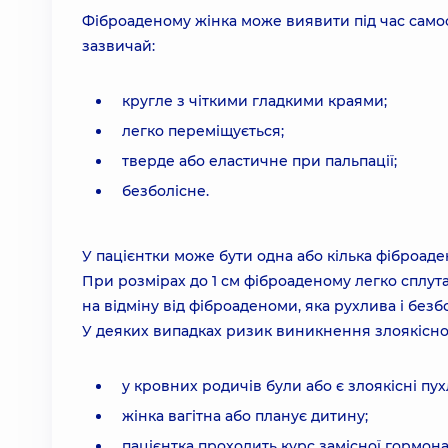
Фіброаденому жінка може виявити під час самост
зазвичай:
кругле з чіткими гладкими краями;
легко переміщується;
тверде або еластичне при пальпації;
безболісне.
У пацієнтки може бути одна або кілька фіброаде
При розмірах до 1 см фіброаденому легко сплута
на відміну від фіброаденоми, яка рухлива і безбо
У деяких випадках ризик виникнення злоякісно
у кровних родичів були або є злоякісні пу
жінка вагітна або планує дитину;
пацієнтка проходить курс замісної гормонал