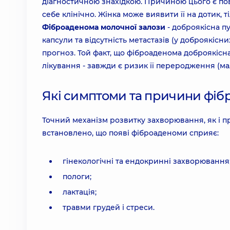
діагностичною знахідкою. Причиною цього є по
себе клінічно. Жінка може виявити її на дотик, 
Фіброаденома молочної залози
- доброякісна пу
капсули та відсутність метастазів (у доброякісн
прогноз. Той факт, що фіброаденома доброякісн
лікування - завжди є ризик її переродження (мал
Які симптоми та причини фіб
Точний механізм розвитку захворювання, як і пр
встановлено, що появі фіброаденоми сприяє:
гінекологічні та ендокринні захворювання
пологи;
лактація;
травми грудей і стреси.