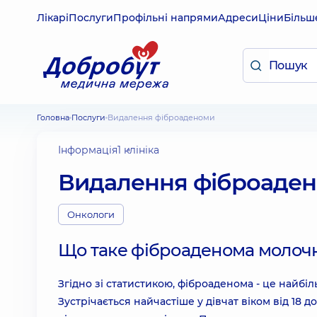
Лікарі
Послуги
Профільні напрями
Адреси
Ціни
Більш
Головна
Послуги
Видалення фіброаденоми
Інформація
1 клініка
Видалення фіброаде
Онкологи
Що таке фіброаденома молочн
Згідно зі статистикою, фіброаденома - це найбі
Зустрічається найчастіше у дівчат віком від 18 д