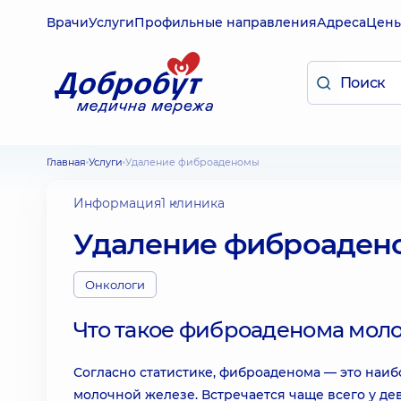
Врачи
Услуги
Профильные направления
Адреса
Цен
Главная
Услуги
Удаление фиброаденомы
Информация
1 клиника
Удаление фиброаден
Онкологи
Что такое фиброаденома мол
Согласно статистике, фиброаденома — это наи
молочной железе. Встречается чаще всего у дев