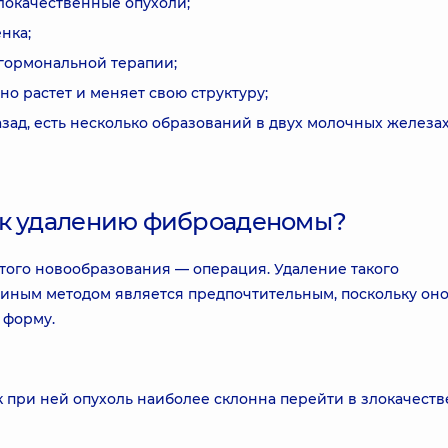
локачественные опухоли;
нка;
 гормональной терапии;
но растет и меняет свою структуру;
зад, есть несколько образований в двух молочных железах
 к удалению фиброаденомы?
того новообразования — операция. Удаление такого
иным методом является предпочтительным, поскольку он
 форму.
 при ней опухоль наиболее склонна перейти в злокачеств