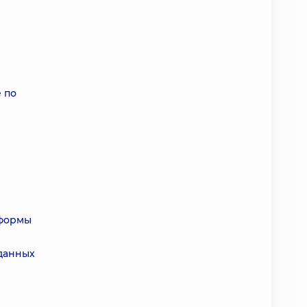
 по
 формы
данных