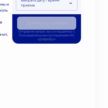
Выбрать дату / время
омы и
приема
холь
ей
Запись на прийом
Отправляя запрос вы соглашаетесь с
чит,
Пользовательским соглашением
МС
«Добробут»