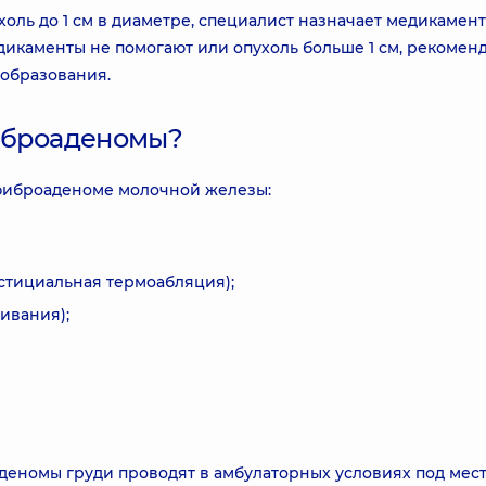
оль до 1 см в диаметре, специалист назначает медикамен
дикаменты не помогают или опухоль больше 1 см, рекомен
образования.
иброаденомы?
фиброаденоме молочной железы:
стициальная термоабляция);
ивания);
еномы груди проводят в амбулаторных условиях под мес