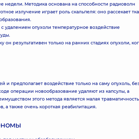
ее недели. Методика основана на способности радиоволн
тное излучение играет роль скальпеля: оно рассекает тка
ообразования.
 с удалением опухоли температурное воздействие
уды.
ку он результативен только на ранних стадиях опухоли, ко
й и предполагает воздействие только на саму опухоль, бе
оде операции новообразование удаляют из капсулы, а
имуществом этого метода является малая травматичность
, а также очень короткая реабилитация.
еномы