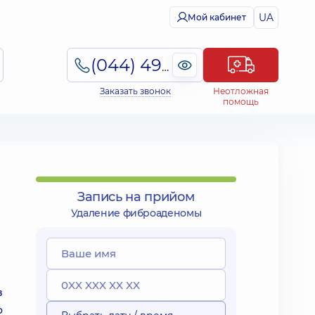
UA
Мой кабинет
(044) 495-2-888
Заказать звонок
Неотложная
помощь
Запись на прийом
Удаление фиброаденомы
в
о