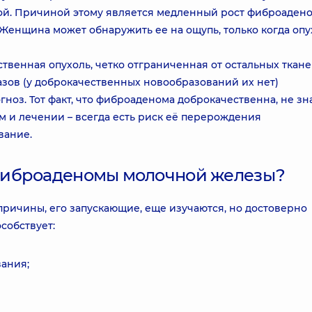
ой. Причиной этому является медленный рост фиброаден
 Женщина может обнаружить ее на ощупь, только когда опу
твенная опухоль, четко отграниченная от остальных ткан
тазов (у доброкачественных новообразований их нет)
ноз. Тот факт, что фиброаденома доброкачественна, не зна
м и лечении – всегда есть риск её перерождения
вание.
фиброаденомы молочной железы?
причины, его запускающие, еще изучаются, но достоверно
собствует:
ания;