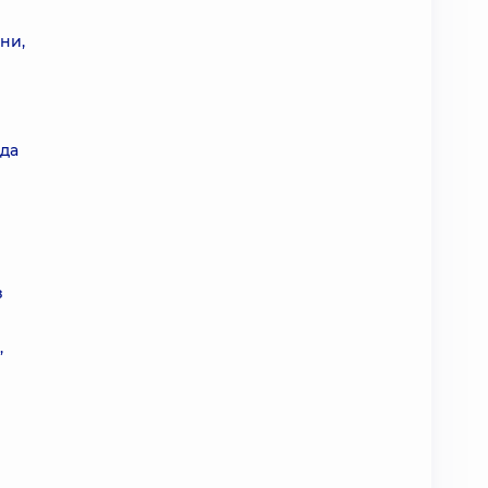
ни,
гда
з
,