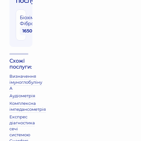
послуги:
Біохімія
Фібромакса
1650 грн
Схожі
послуги:
Визначення
імуноглобуліну
А
Аудіометрія
Комплексна
імпедансометрія
Експрес
діагностика
сечі
системою
Guarders