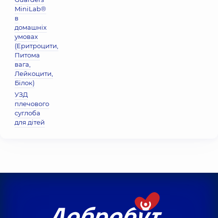
MiniLab®
в
домашніх
умовах
(Еритроцити,
Питома
вага,
Лейкоцити,
Бiлок)
УЗД
плечового
суглоба
для дітей