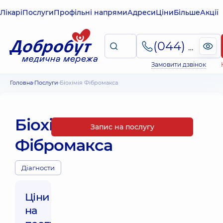
Лікарі
Послуги
Профільні напрями
Адреси
Ціни
Більше
Акції
(044) 495-2-888
Замовити дзвінок
Головна
Послуги
Біохімія Фібромакса
Біохімія
Запис на послугу
Фібромакса
Діагности
Ціни
на