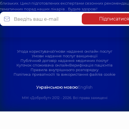
близьких. Цикл підготовлених експертами сезонних рекомендаці
тематичних порад наших лікарів… Будьте здорові!
Підписатис
Угода користувача
Умови надання онлайн послуг
Умови надання послуг вакцинації
Публічний договір надання медичних послуг
Куточок споживача онлайн
Верифікація пацієнтів
Правила внутрішнього розпорядку
Політика приватності та використання файлів cookie
Українською мовою
English
ММ «Добробут» 2012 - 2026. Всі права захищені