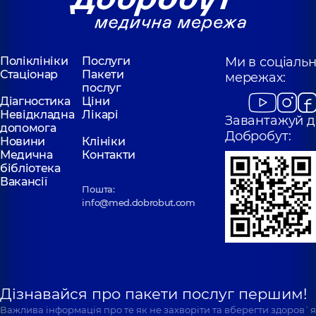
Поліклініки
Послуги
Ми в соціаль
Стаціонар
Пакети
мережах:
послуг
Діагностика
Ціни
Невідкладна
Лікарі
Завантажуй д
допомога
Добробут:
Новини
Клініки
Медична
Контакти
бібліотека
Вакансії
Пошта:
info@med.dobrobut.com
Дізнавайся про пакети послуг першим!
Важлива інформація про те як не захворіти та вберегти здоров`