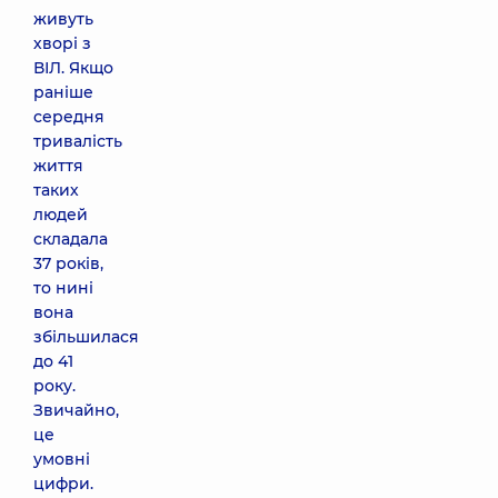
живуть
хворі з
ВІЛ. Якщо
раніше
середня
тривалість
життя
таких
людей
складала
37 років,
то нині
вона
збільшилася
до 41
року.
Звичайно,
це
умовні
цифри.