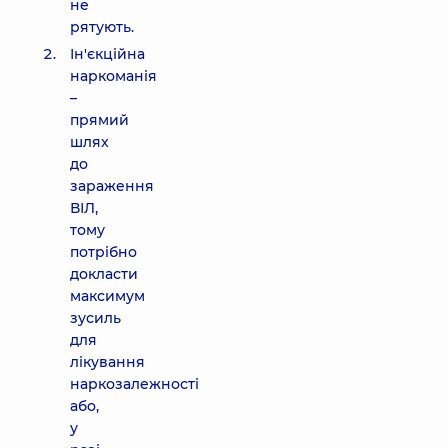
не
рятують.
Ін'єкційна
наркоманія
–
прямий
шлях
до
зараження
ВІЛ,
тому
потрібно
докласти
максимум
зусиль
для
лікування
наркозалежності
або,
у