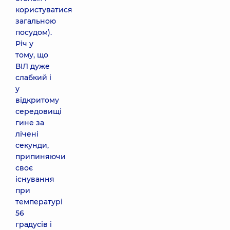
користуватися
загальною
посудом).
Річ у
тому, що
ВІЛ дуже
слабкий і
у
відкритому
середовищі
гине за
лічені
секунди,
припиняючи
своє
існування
при
температурі
56
градусів і