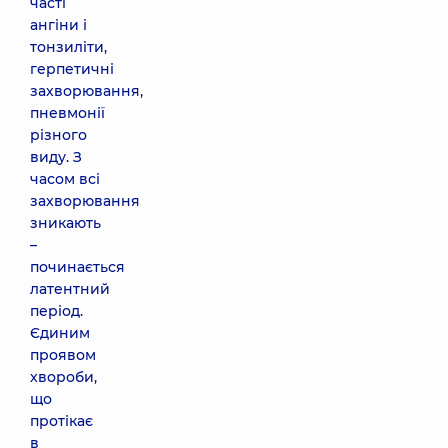
часті
ангіни і
тонзиліти,
герпетичні
захворювання,
пневмонії
різного
виду. З
часом всі
захворювання
зникають
–
починається
латентний
період.
Єдиним
проявом
хвороби,
що
протікає
в