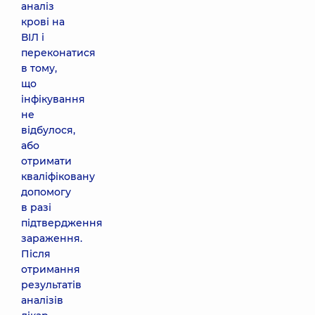
аналіз
крові на
ВІЛ і
переконатися
в тому,
що
інфікування
не
відбулося,
або
отримати
кваліфіковану
допомогу
в разі
підтвердження
зараження.
Після
отримання
результатів
аналізів