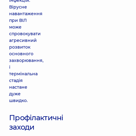
інфекцій.
Вірусне
навантаження
при ВІЛ
може
спровокувати
агресивний
розвиток
основного
захворювання,
і
термінальна
стадія
настане
дуже
швидко.
Профілактичні
заходи