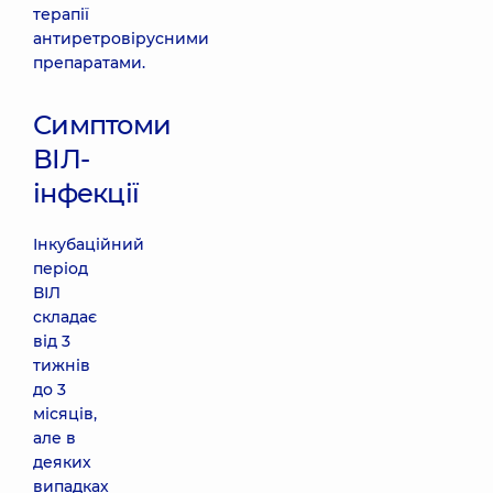
терапії
антиретровірусними
препаратами.
Симптоми
ВІЛ-
інфекції
Інкубаційний
період
ВІЛ
складає
від 3
тижнів
до 3
місяців,
але в
деяких
випадках