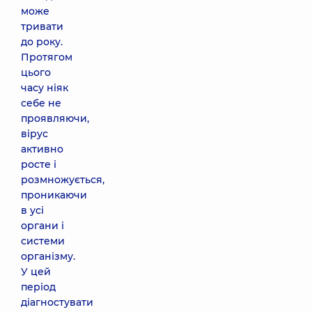
може
тривати
до року.
Протягом
цього
часу ніяк
себе не
проявляючи,
вірус
активно
росте і
розмножується,
проникаючи
в усі
органи і
системи
організму.
У цей
період
діагностувати