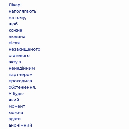
Лікарі
наполягають
на тому,
щоб
кожна
людина
після
незахищеного
статевого
акту з
ненадійним
партнером
проходила
обстеження.
У будь-
який
момент
можна
здати
анонімний