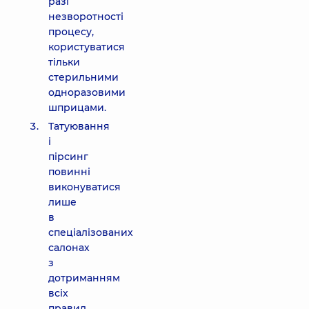
разі
незворотності
процесу,
користуватися
тільки
стерильними
одноразовими
шприцами.
Татуювання
і
пірсинг
повинні
виконуватися
лише
в
спеціалізованих
салонах
з
дотриманням
всіх
правил