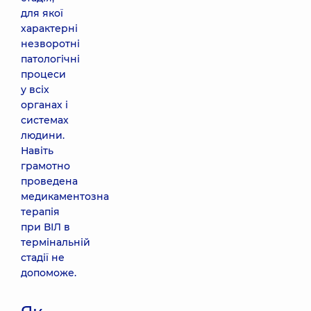
для якої
характерні
незворотні
патологічні
процеси
у всіх
органах і
системах
людини.
Навіть
грамотно
проведена
медикаментозна
терапія
при ВІЛ в
термінальній
стадії не
допоможе.