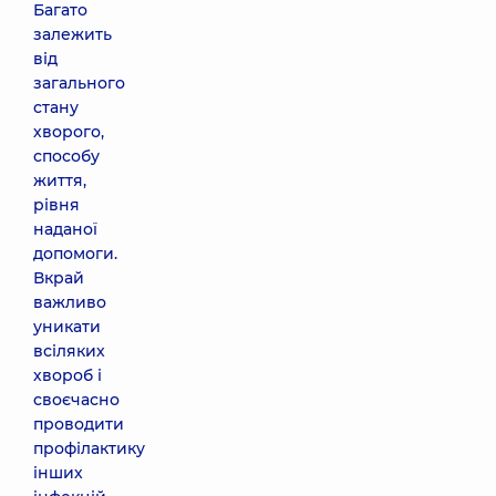
Багато
залежить
від
загального
стану
хворого,
способу
життя,
рівня
наданої
допомоги.
Вкрай
важливо
уникати
всіляких
хвороб і
своєчасно
проводити
профілактику
інших