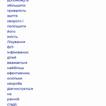
допоможуть
збільшити
тривалість
життя
хворого і
поліпшити
його
якість.
Лікування
ВІЛ-
інфікованих
дітей
вважається
найбільш
ефективним,
оскільки
хвороба
діагностується
на
ранній
стадії.