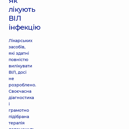
Як
лікують
ВІЛ
інфекцію
Лікарських
засобів,
які здатні
повністю
вилікувати
ВІЛ, досі
не
розроблено.
Своєчасна
діагностика
і
грамотно
підібрана
терапія