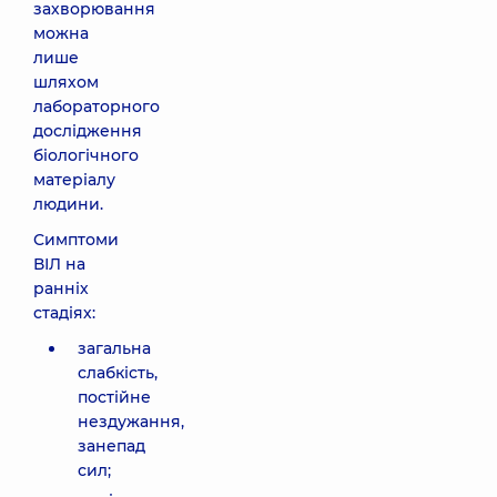
захворювання
можна
лише
шляхом
лабораторного
дослідження
біологічного
матеріалу
людини.
Симптоми
ВІЛ на
ранніх
стадіях:
загальна
слабкість,
постійне
нездужання,
занепад
сил;