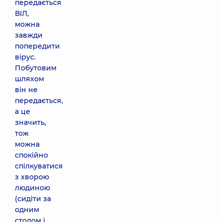
передається
ВІЛ,
можна
завжди
попередити
вірус.
Побутовим
шляхом
він не
передається,
а це
значить,
тож
можна
спокійно
спілкуватися
з хворою
людиною
(сидіти за
одним
столом і