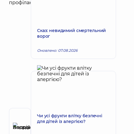
Сказ: невидимий смертельний
ворог
Оновлено: 07.08.2026
Чи усі фрукти влітку безпечні
Автор
для дітей із алергією?
Басацький
Андрій