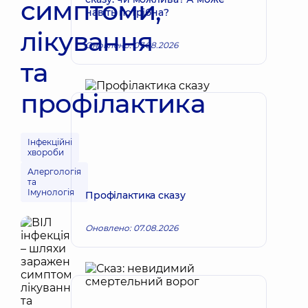
симптоми,
навіть потрібна?
лікування
Оновлено: 07.08.2026
та
профілактика
Інфекційні
хвороби
Алергологія
та
Імунологія
Профілактика сказу
Оновлено: 07.08.2026