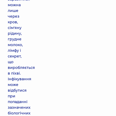
можна
лише
через
кров,
сім'яну
рідину,
грудне
молоко,
лімфу і
секрет,
що
виробляється
в піхві.
Інфікування
може
відбутися
при
попаданні
зазначених
біологічних