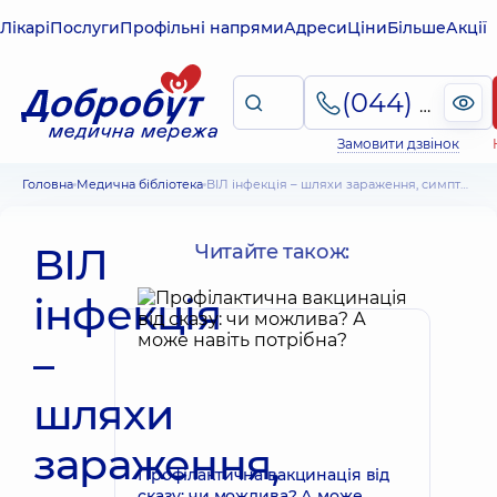
Лікарі
Послуги
Профільні напрями
Адреси
Ціни
Більше
Акції
(044) 495-2-888
Замовити дзвінок
Головна
Медична бібліотека
ВІЛ інфекція – шляхи зараження, симптоми, лікування та профілактика
ВІЛ
Читайте також:
інфекція
–
шляхи
зараження,
Профілактична вакцинація від
сказу: чи можлива? А може