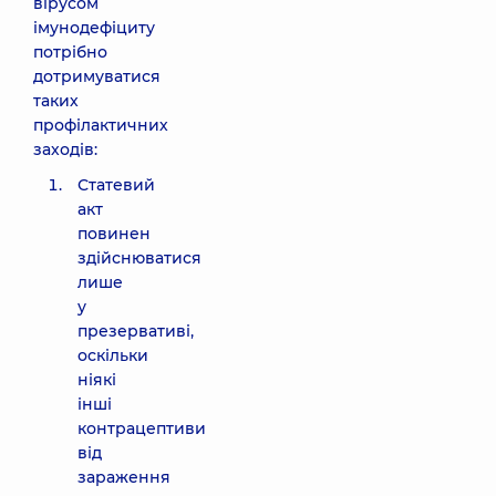
вірусом
імунодефіциту
потрібно
дотримуватися
таких
профілактичних
заходів:
Статевий
акт
повинен
здійснюватися
лише
у
презервативі,
оскільки
ніякі
інші
контрацептиви
від
зараження