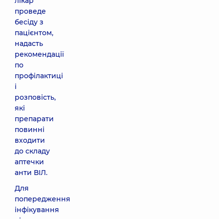
лікар
проведе
бесіду з
пацієнтом,
надасть
рекомендації
по
профілактиці
і
розповість,
які
препарати
повинні
входити
до складу
аптечки
анти ВІЛ.
Для
попередження
інфікування