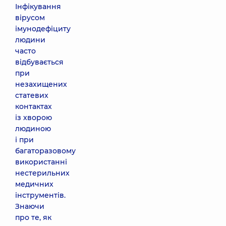
Інфікування
вірусом
імунодефіциту
людини
часто
відбувається
при
незахищених
статевих
контактах
із хворою
людиною
і при
багаторазовому
використанні
нестерильних
медичних
інструментів.
Знаючи
про те, як