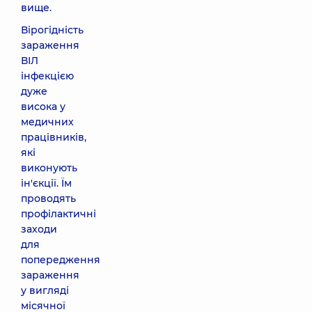
вище.
Вірогідність
зараження
ВІЛ
інфекцією
дуже
висока у
медичних
працівників,
які
виконують
ін'єкції. Їм
проводять
профілактичні
заходи
для
попередження
зараження
у вигляді
місячної