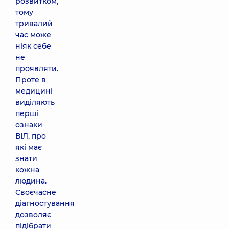
розвитком,
тому
тривалий
час може
ніяк себе
не
проявляти.
Проте в
медицині
виділяють
перші
ознаки
ВІЛ, про
які має
знати
кожна
людина.
Своєчасне
діагностування
дозволяє
підібрати