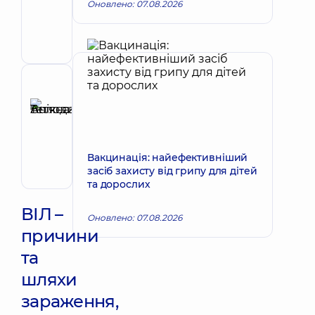
Запис до лікаря
Оновлено: 07.08.2026
Володимирович
Хірург
ендоваскулярний
Рецензент
Анікєєва
Тетяна
Запис до лікаря
Володимирівна
Терапевт;
Вакцинація: найефективніший
Кардіолог;
засіб захисту від грипу для дітей
Ревматолог
та дорослих
ВІЛ –
Оновлено: 07.08.2026
причини
та
шляхи
зараження,