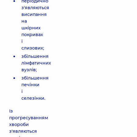
періодично
з'являються
висипання
на
шкірних
покривах
і
слизових;
збільшення
лімфатичних
вузлів;
збільшення
печінки
і
селезінки.
Із
прогресуванням
хвороби
з'являються