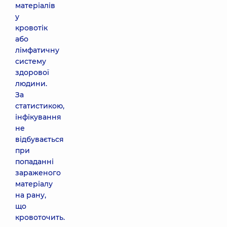
матеріалів
у
кровотік
або
лімфатичну
систему
здорової
людини.
За
статистикою,
інфікування
не
відбувається
при
попаданні
зараженого
матеріалу
на рану,
що
кровоточить.