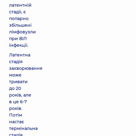
латентній
стадії, є
попарно
збільшені
лімфовузли
при ВІЛ
інфекції.
Латентна
стадія
захворювання
може
тривати
до 20
років, але
в це 6-7
років.
Потім
настає
термінальна
стадія,