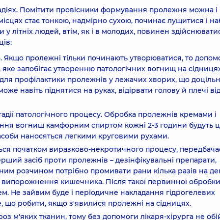
тадіях. Помітити провісники формування пролежня можна і
ісцях стає тонкою, надмірно сухою, починає лущитися і на
 у літніх людей, втім, як і в молодих, повинен здійснювати
ів:
 Якщо пролежні тільки починають утворюватися, то допо
яке запобігає утворенню патологічних вогнищ на сідницях
 для профілактики пролежнів у лежачих хворих, що доціль
же навіть піднятися на руках, відірвати голову й плечі ві
тадії патологічного процесу. Обробка пролежнів кремами і
рання вогнищ камфорним спиртом кожні 2-3 години будуть 
засоби наносяться легкими круговими рухами.
ться початком виразково-некротичного процесу, передбача
ерший засіб проти пролежнів – дезінфікувальні препарати,
им розчином потрібно промивати рани кілька разів на де
 випорожнення кишечника. Після такої первинної обробки
. Не зайвим буде і періодичне накладання гідрогелевих
те, що робити, якщо з'явилися пролежні на сідницях.
роз м'яких тканин, тому без допомоги лікаря-хірурга не обі