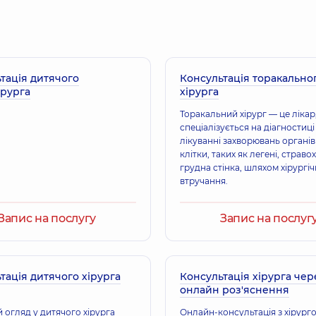
Лікар загальної практ
Терапевт,
12 років до
тація дитячого
Консультація торакально
Корнієнко Тетяна
ірурга
хірурга
у
Терапевт,
34 років до
Торакальний хірург — це лікар
спеціалізується на діагностиці
лікуванні захворювань органів
Дідур Тетяна Мик
клітки, таких як легені, стравох
кар,
15 років досвіду
Терапевт,
17 років до
грудна стінка, шляхом хірургі
втручання.
Запис на послугу
Запис на послуг
Лабунець Роман 
Лікар загальної прак
років досвіду
тація дитячого хірурга
Консультація хірурга чер
онлайн роз'яснення
 огляд у дитячого хірурга
Онлайн-консультація з хірург