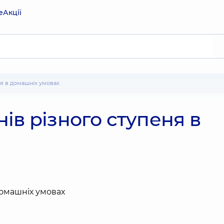
е
Акції
ня в домашніх умовах
ів різного ступеня в