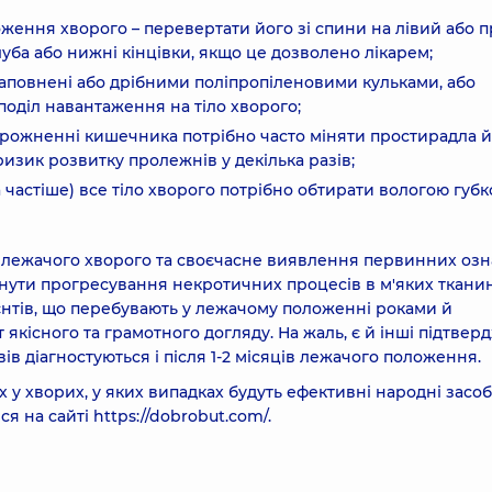
оження хворого – перевертати його зі спини на лівий або 
луба або нижні кінцівки, якщо це дозволено лікарем;
наповнені або дрібними поліпропіленовими кульками, або
поділ навантаження на тіло хворого;
рожненні кишечника потрібно часто міняти простирадла й
ризик розвитку пролежнів у декілька разів;
а частіше) все тіло хворого потрібно обтирати вологою губк
д лежачого хворого та своєчасне виявлення первинних озн
ути прогресування некротичних процесів в м'яких тканин
ієнтів, що перебувають у лежачому положенні роками й
т якісного та грамотного догляду. На жаль, є й інші підтвер
в діагностуються і після 1-2 місяців лежачого положення.
х у хворих, у яких випадках будуть ефективні народні засоб
я на сайті https://dobrobut.com/.