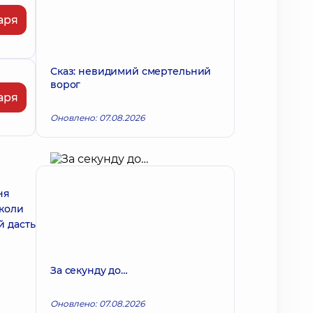
аря
Сказ: невидимий смертельний
ворог
аря
Оновлено: 07.08.2026
ня
 коли
й дасть
За секунду до…
Оновлено: 07.08.2026