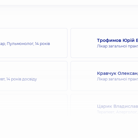
Трофимов Юрій В
ікар; Пульмонолог,
14 років
Лікар загальної прак
Кравчук Олекса
евт,
14 років досвіду
Лікар загальної прак
Царик Владислав
Терапевт; Алерголог
Холодов Богдан 