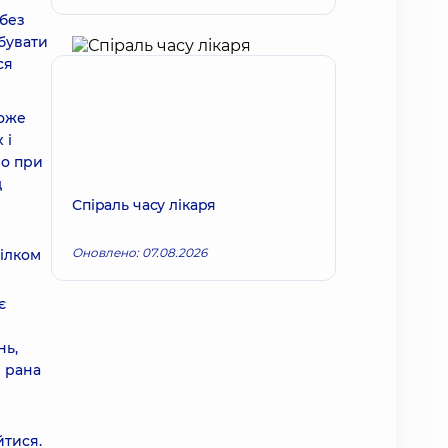
 без
бувати
ся
може
 і
но при
д
Спіраль часу лікаря
Оновлено: 07.08.2026
цілком
є
нь,
 рана
йтися.