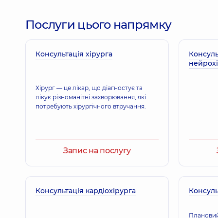
Земляний Євген Ігорович
Анестезіолог; Алголог,
9 років досвіду
Послуги цього напрямку
Консультація хірурга
Левада Ірина Миколаївна
Консуль
нейрох
Терапевт; Кардіолог; Ревматолог,
28 років досвід
Хірург — це лікар, що діагностує та
лікує різноманітні захворювання, які
Малишева Олександра Юріївна
потребують хірургічного втручання.
Терапевт; Лікар загальної практики - сімейний лі
Запис на послугу
Ворона Альона Анатоліївна
Терапевт; Пульмонолог,
11 років досвіду
Консультація кардіохірурга
Консуль
Плановий