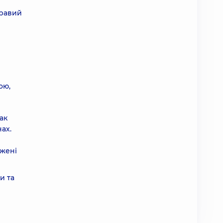
правий
ою,
ак
ах.
джені
и та