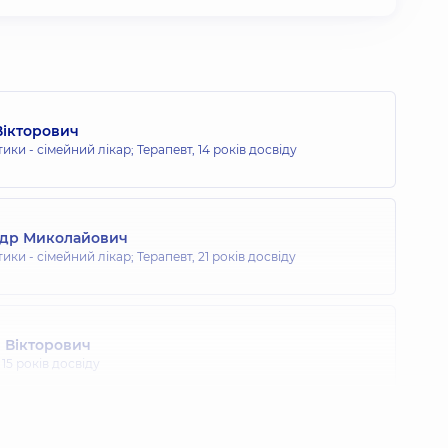
ікторович
тики - сімейний лікар; Терапевт,
14 років досвіду
ндр Миколайович
тики - сімейний лікар; Терапевт,
21 років досвіду
 Вікторович
,
15 років досвіду
Ігорович