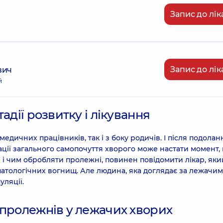
Запис до лік
Запис до лік
вич
й
адії розвитку і лікування
медичних працівників, так і з боку родичів. І після подолан
ації загального самопочуття хворого може настати момент,
 і чим обробляти пролежні, повинен повідомити лікар, яки
патологічних вогнищ. Але людина, яка доглядає за лежачим
уляції.
 пролежнів у лежачих хворих