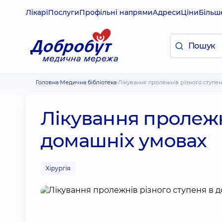
Лікарі
Послуги
Профільні напрями
Адреси
Ціни
Більш
Головна
Медична бібліотека
Лікування пролежнів різного ступе
Лікування пролежн
домашніх умовах
Хірургія