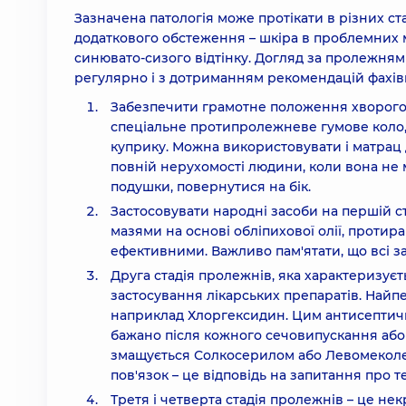
Зазначена патологія може протікати в різних с
додаткового обстеження – шкіра в проблемних м
синювато-сизого відтінку. Догляд за пролежнями
регулярно і з дотриманням рекомендацій фахівц
Забезпечити грамотне положення хворого.
спеціальне протипролежневе гумове коло, 
куприку. Можна використовувати і матрац
повній нерухомості людини, коли вона не мо
подушки, повернутися на бік.
Застосовувати народні засоби на першій с
мазями на основі обліпихової олії, проти
ефективними. Важливо пам'ятати, що всі 
Друга стадія пролежнів, яка характеризує
застосування лікарських препаратів. Найп
наприклад Хлоргексидин. Цим антисептичн
бажано після кожного сечовипускання або
змащується Солкосерилом або Левомеколем
пов'язок – це відповідь на запитання про 
Третя і четверта стадія пролежнів – це нек