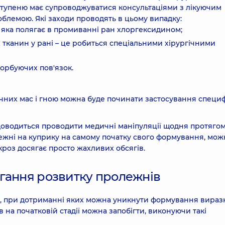
 ступеню має супроводжуватися консультаціями з лікуючим
облемою. Які заходи проводять в цьому випадку:
, яка полягає в промиванні ран хлоргексидином;
тканин у рані – це робиться спеціальними хірургічними
орбуючих пов'язок.
ичних мас і гною можна буде починати застосування специ
ді доводиться проводити медичні маніпуляції щодня протяго
лежні на куприку на самому початку свого формування, мож
кроз досягає просто жахливих обсягів.
гання розвитку пролежнів
и, при дотриманні яких можна уникнути формування вираз
на початковій стадії можна запобігти, виконуючи такі