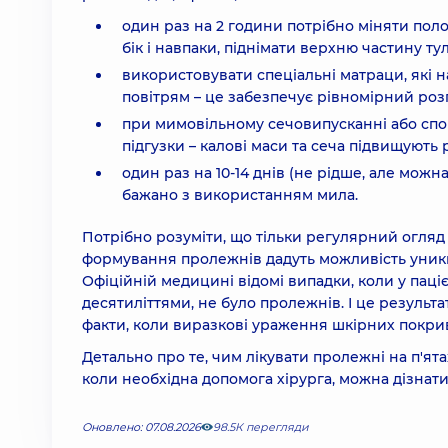
один раз на 2 години потрібно міняти пол
бік і навпаки, піднімати верхню частину ту
використовувати спеціальні матраци, які 
повітрям – це забезпечує рівномірний роз
при мимовільному сечовипусканні або спо
підгузки – калові маси та сеча підвищують 
один раз на 10-14 днів (не рідше, але можн
бажано з використанням мила.
Потрібно розуміти, що тільки регулярний огля
формування пролежнів дадуть можливість уникн
Офіційній медицині відомі випадки, коли у пац
десятиліттями, не було пролежнів. І це результа
факти, коли виразкові ураження шкірних покриві
Детально про те, чим лікувати пролежні на п'ята
коли необхідна допомога хірурга, можна дізнатис
Оновлено: 07.08.2026
98.5К перегляди