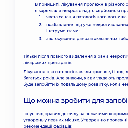
В принципі, лікування пролежнів різного
лікарем, але некроз є надто серйозною пр
часта санація патологічного вогнища
позбавлення від уже некротизованих 
інструментами;
застосування ранозагоювальних і абс
Тільки після повного видалення з рани некрот
лікарських препаратів.
Лікування цієї патології завжди тривале, і іно
багатьох років. Але знаючи, як виглядають про
буде запобігти їх подальшому розвитку, коли не
Що можна зробити для запобі
Існує ряд правил догляду за лежачими хворим
утворень у певних місцях. Утворенню пролежнів 
рекомендації фахівців: