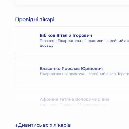
Провідні лікарі
Бібіков Віталій Ігорович
Терапевт; Лікар загальної практики - сімейний л
досвіду
Власенко Ярослав Юрійович
Лікар загальної практики - сімейний лікар; Терап
Афоніна Тетяна Володимирівна
Кардіолог; Терапевт,
25 років досвіду
Дивитись всіх лікарів