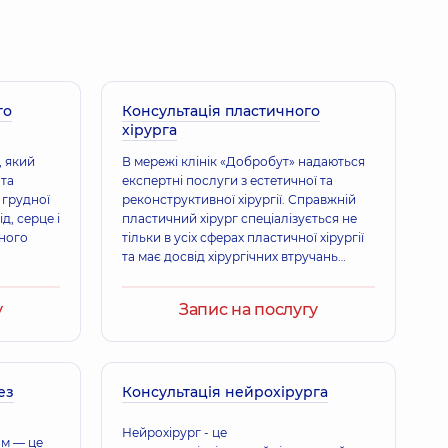
ики - сімейний лікар; Лікар з ультразвукової діагностики;
свіду
го
 Вікторівна
Консультація пластичного
хірурга
свіду
, який
В мережі клінік «Добробут» надаються
 та
експертні послуги з естетичної та
 грудної
реконструктивної хірургії. Справжній
олаївна
ід, серце і
пластичний хірург спеціалізується не
свіду
чного
тільки в усіх сферах пластичної хірургії
та має досвід хірургічних втручань
будь-якої складності, але і виконує
функцію психолога: завдяки своїм
у
Запис на послугу
умінням він допомагає підвищити
Віталійович
самооцінку, побороти комплекси та
тики - сімейний лікар; Гастроентеролог; Педіатр; Терапевт,
13
невпевненість у собі, полюбити себе.
ез
Консультація нейрохірурга
Нейрохірург - це
ом — це