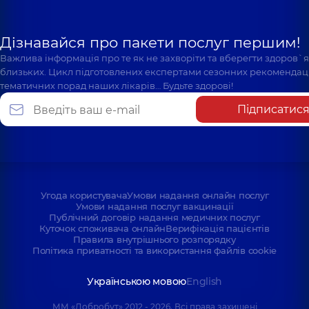
Дізнавайся про пакети послуг першим!
Важлива інформація про те як не захворіти та вберегти здоров`
близьких. Цикл підготовлених експертами сезонних рекомендаці
тематичних порад наших лікарів… Будьте здорові!
Підписатис
Угода користувача
Умови надання онлайн послуг
Умови надання послуг вакцинації
Публічний договір надання медичних послуг
Куточок споживача онлайн
Верифікація пацієнтів
Правила внутрішнього розпорядку
Політика приватності та використання файлів cookie
Українською мовою
English
ММ «Добробут» 2012 - 2026. Всі права захищені