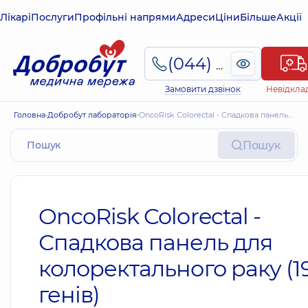
Лікарі
Послуги
Профільні напрями
Адреси
Ціни
Більше
Акції
(044) 495-2-888
Замовити дзвінок
Невідкла
Головна
Добробут лабораторія
OncoRisk Colorectal - Спадкова панель для колоректального раку (19 генів)
Пошук
OncoRisk Colorectal -
Спадкова панель для
колоректального раку (1
генів)