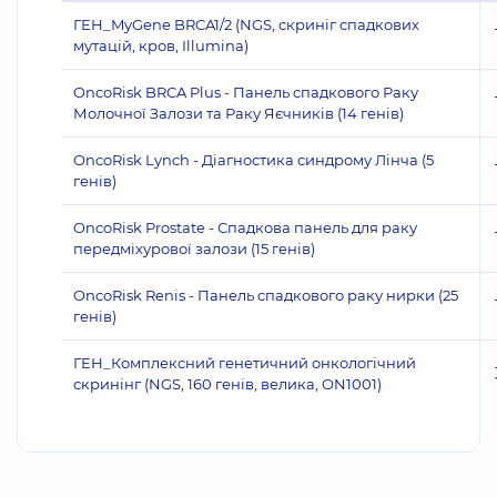
ГЕН_MyGene BRCA1/2 (NGS, скриніг спадкових
мутацій, кров, Illumina)
OncoRisk BRCA Plus - Панель спадкового Раку
Молочної Залози та Раку Яєчників (14 генів)
OncoRisk Lynch - Діагностика синдрому Лінча (5
генів)
OncoRisk Prostate - Спадкова панель для раку
передміхурової залози (15 генів)
OncoRisk Renis - Панель спадкового раку нирки (25
генів)
ГЕН_Комплексний генетичний онкологічний
скринінг (NGS, 160 генів, велика, ON1001)