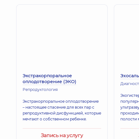
Экстракорпоральное
Эхосал
оплодотворение (ЭКО)
Диагност
Репродуктология
Эхогисте
Экстракорпоральное оплодотворение
популярн
– настоящее спасение для всех пар с
ультразв
репродуктивной дисфункцией, которые
проходим
мечтают о собственном ребенке.
полости 
Запись на услугу