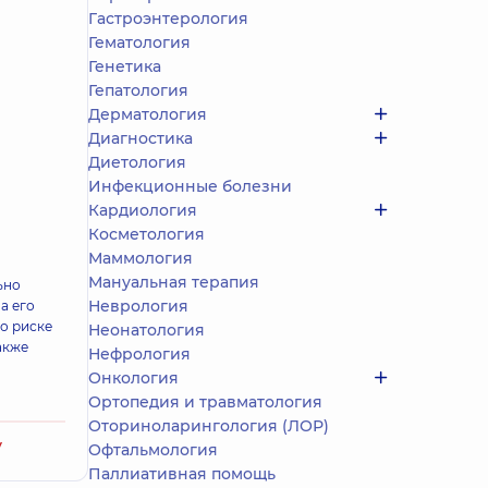
Гастроэнтерология
Гематология
Генетика
Гепатология
Дерматология
Диагностика
Диетология
Инфекционные болезни
Кардиология
Косметология
Маммология
Мануальная терапия
ьно
Неврология
а его
о риске
Неонатология
акже
Нефрология
Онкология
Ортопедия и травматология
Оториноларингология (ЛОР)
у
Офтальмология
Паллиативная помощь