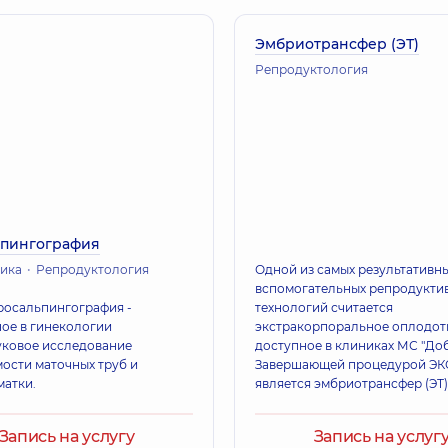
Эмбриотрансфер (ЭТ)
Репродуктология
ьпингография
ика
Репродуктология
Одной из самых результативн
вспомогательных репродукти
росальпингография -
технологий считается
ое в гинекологии
экстракорпоральное оплодот
уковое исследование
доступное в клиниках МС "Доб
ости маточных труб и
Завершающей процедурой ЭК
матки.
является эмбриотрансфер (ЭТ)
Запись на услугу
Запись на услуг