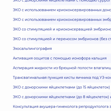
ЭКО с донорскими яйцеклетками с помощью суррога
ЭКО с использованием криоконсервированных дон
ЭКО с использованием криоконсервированных эмб
ЭКО со стимуляцией и криоконсервацией эмбрионо
ЭКО со стимуляцией и переносом эмбрионов (без с
Эхосальпингография
Активация ооцитов с помощью ионофора кальция
Аспирация жидкости из брюшной полости влагали
Трансвагинальная пункция кисты яичника под УЗ-к
ЭКО с донорскими яйцеклетками (до 15 яйцеклеток
ЭКО с донорскими яйцеклетками (до 8 яйцеклеток)
Консультация акушера-гинеколога репродуктолога 