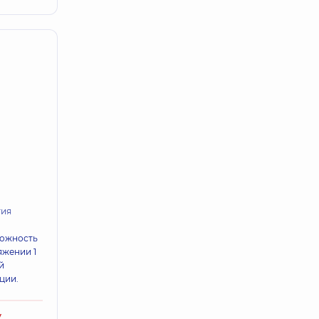
гия
можность
яжении 1
й
ции.
у