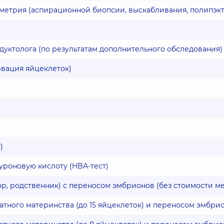
метрия (аспирационной биопсии, выскабливания, полипэк
уктолога (по результатам дополнительного обследования)
вация яйцеклеток)
)
уроновую кислоту (HBA-тест)
р, родственник) с переносом эмбрионов (без стоимости м
тного материнства (до 15 яйцеклеток) и переносом эмбри