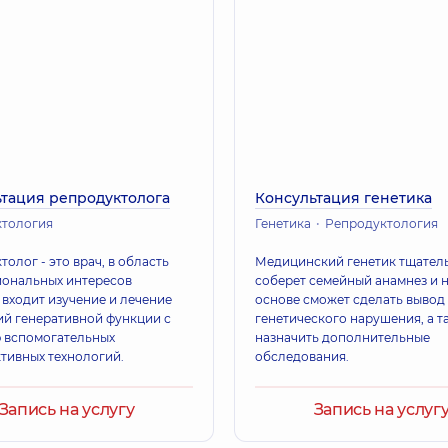
тация репродуктолога
Консультация генетика
ктология
Генетика
Репродуктология
олог - это врач, в область
Медицинский генетик тщател
ональных интересов
соберет семейный анамнез и н
 входит изучение и лечение
основе сможет сделать вывод 
й генеративной функции с
генетического нарушения, а т
 вспомогательных
назначить дополнительные
тивных технологий.
обследования.
Запись на услугу
Запись на услуг