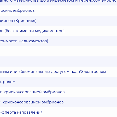
тного материнства (до 8 яйцеклеток) и переносом эмбрио
орских эмбрионов
рионов (Криоцикл)
в (без стоимости медикаментов)
тоимости медикаментов)
щным или абдоминальным доступом под УЗ-контролем
онтролем
) и криоконсервацией эмбрионов
 и криоконсервацией эмбрионов
эксперта направления