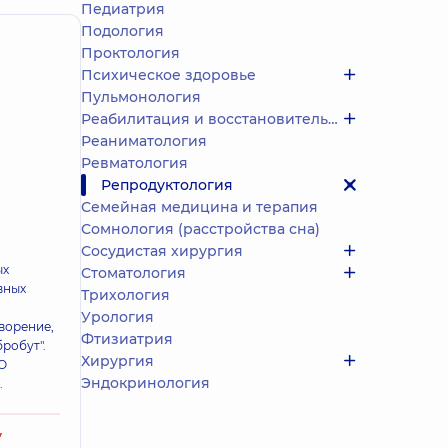
Педиатрия
Подология
Проктология
Психическое здоровье
Пульмонология
Реабилитация и восстановительное лечение
Реаниматология
Ревматология
Репродуктология
Семейная медицина и терапия
Сомнология (расстройства сна)
Сосудистая хирургия
ых
Стоматология
вных
Трихология
Урология
ворение,
Фтизиатрия
робут".
Хирургия
О
Эндокринология
.
у