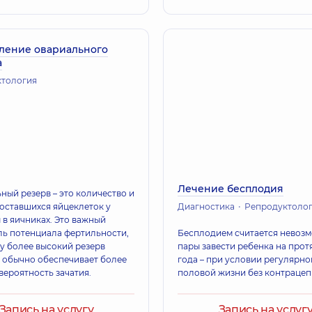
ление овариального
а
ктология
Лечение бесплодия
ный резерв – это количество и
 оставшихся яйцеклеток у
Диагностика
Репродуктоло
в яичниках. Это важный
ль потенциала фертильности,
Бесплодием считается невоз
у более высокий резерв
пары завести ребенка на прот
 обычно обеспечивает более
года – при условии регулярно
вероятность зачатия.
половой жизни без контрацеп
Запись на услугу
Запись на услуг