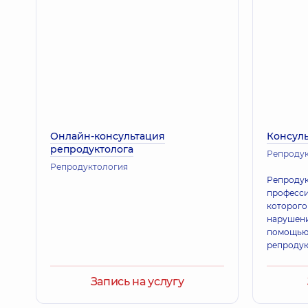
Онлайн-консультация
Консуль
репродуктолога
Репроду
Репродуктология
Репродукт
професси
которого
нарушени
помощью
репродук
Запись на услугу