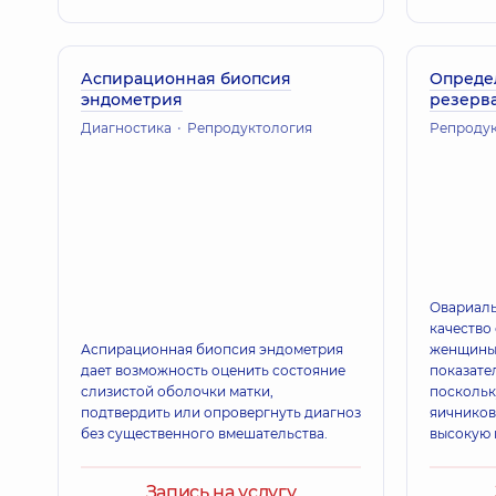
Аспирационная биопсия
Опреде
эндометрия
резерв
Диагностика
Репродуктология
Репроду
Овариаль
качество
Аспирационная биопсия эндометрия
женщины 
дает возможность оценить состояние
показате
слизистой оболочки матки,
поскольк
подтвердить или опровергнуть диагноз
яичников
без существенного вмешательства.
высокую 
Запись на услугу