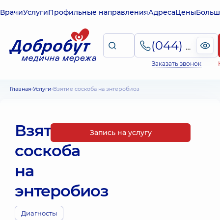
Врачи
Услуги
Профильные направления
Адреса
Цены
Больш
(044) 495-2-888
Заказать звонок
Главная
Услуги
Взятие соскоба на энтеробиоз
Взятие
Запись на услугу
соскоба
на
энтеробиоз
Диагносты