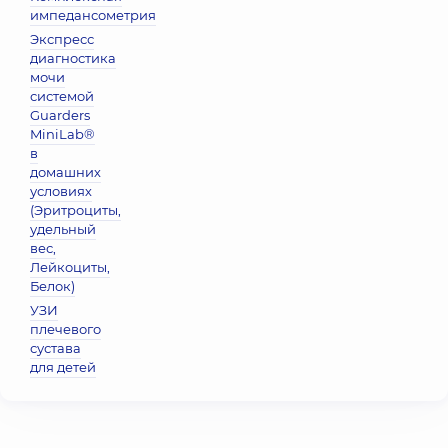
импедансометрия
Экспресс
диагностика
мочи
системой
Guarders
MiniLab®
в
домашних
условиях
(Эритроциты,
удельный
вес,
Лейкоциты,
Белок)
УЗИ
плечевого
сустава
для детей