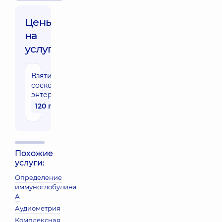
Цены
на
услуги:
Взятие
соскоба на
энтеробиоз
120 грн
Похожие
услуги:
Определение
иммуноглобулина
А
Аудиометрия
Комплексная