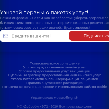
Узнавай первым о пакетах услуг!
Важна информация о том, как не заболеть и уберечь здоровье в
близких. Цикл подготовленных экспертами сезонных рекоменда
тематических советов наших врачей… Будьте здоровы!
Подписатьс
Пользовательское соглашение
Условия предоставления онлайн услуг
Условия предоставления услуг вакцинации
Публичный договор предоставления медицинских услуг
Уголок потребителя онлайн
Верификация пациентов
Правила внутреннего распорядка
Политика конфиденциальности и использования файлов cookie
Українською мовою
English
МС «Добробут» 2012 - 2026. Все права защищены