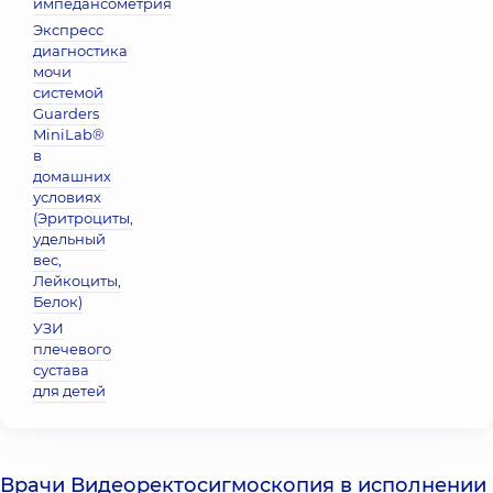
импедансометрия
Экспресс
диагностика
мочи
системой
Guarders
MiniLab®
в
домашних
условиях
(Эритроциты,
удельный
вес,
Лейкоциты,
Белок)
УЗИ
плечевого
сустава
для детей
Врачи Видеоректосигмоскопия в исполнении