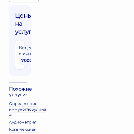
Цены
на
услуги:
Видеоректосигмоскопия
в исполнении эксперта
7000 грн
Похожие
услуги:
Определение
иммуноглобулина
А
Аудиометрия
Комплексная