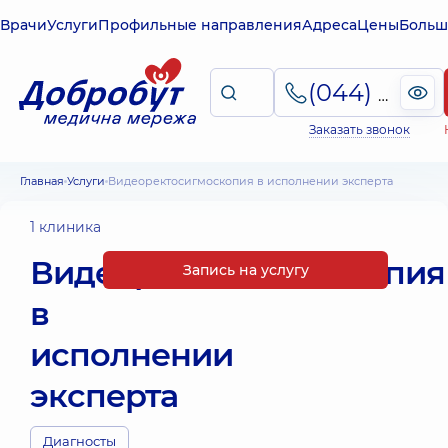
Врачи
Услуги
Профильные направления
Адреса
Цены
Больш
(044) 495-2-888
Заказать звонок
Главная
Услуги
Видеоректосигмоскопия в исполнении эксперта
1 клиника
Видеоректосигмоскопия
Запись на услугу
в
исполнении
эксперта
Диагносты