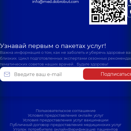
info@med.dobrobut.com
Узнавай первым о пакетах услуг!
Важна информация о том, как не заболеть и уберечь здоровье в
близких. Цикл подготовленных экспертами сезонных рекоменда
тематических советов наших врачей… Будьте здоровы!
Подписатьс
Пользовательское соглашение
Условия предоставления онлайн услуг
Условия предоставления услуг вакцинации
Публичный договор предоставления медицинских услуг
Уголок потребителя онлайн
Верификация пациентов