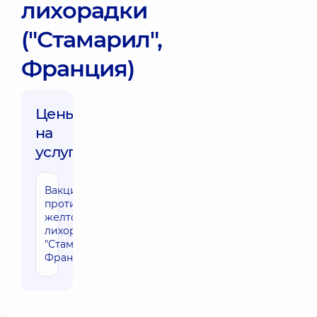
лихорадки
("Стамарил",
Франция)
Цены
на
услуги:
Вакцинация
1720 грн
против
желтой
лихорадки (
"Стамарил",
Франция)