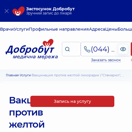
Застосунок Добробут
Зручний запис до лікаря
Врачи
Услуги
Профильные направления
Адреса
Цены
Больш
(044) 495-2-888
Заказать звонок
Главная
Услуги
Вакцинация против желтой лихорадки ("Стамарил", Франция)
Вакцинация
Запись на услугу
против
желтой