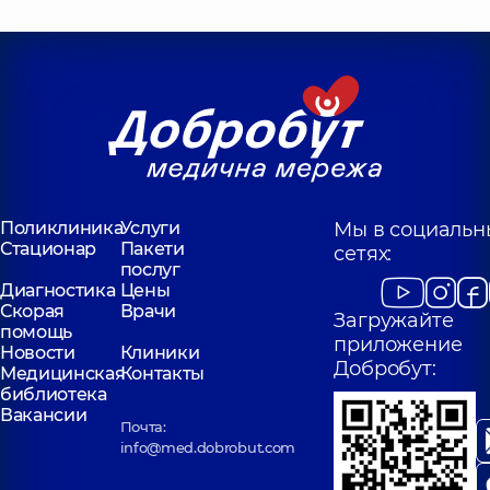
Поликлиника
Услуги
Мы в социальн
Стационар
Пакети
сетях:
послуг
Диагностика
Цены
Скорая
Врачи
Загружайте
помощь
приложение
Новости
Клиники
Добробут:
Медицинская
Контакты
библиотека
Вакансии
Почта:
info@med.dobrobut.com