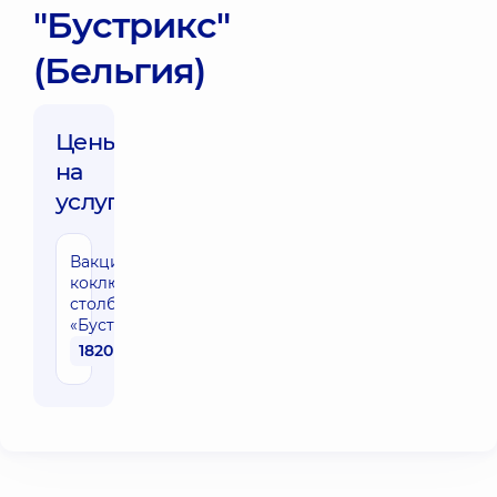
"Бустрикс"
(Бельгия)
Цены
на
услуги:
Вакцинация против
коклюша, дифтерии,
столбняка
«Бустрикс»(Бельгия)
1820 грн