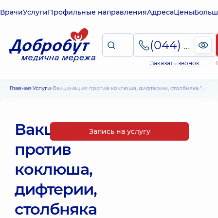
Врачи
Услуги
Профильные направления
Адреса
Цены
Больш
(044) 495-2-888
Заказать звонок
Главная
Услуги
Вакцинация против коклюша, дифтерии, столбняка "Бустрикс" (Бельгия)
Вакцинация
Запись на услугу
против
коклюша,
дифтерии,
столбняка