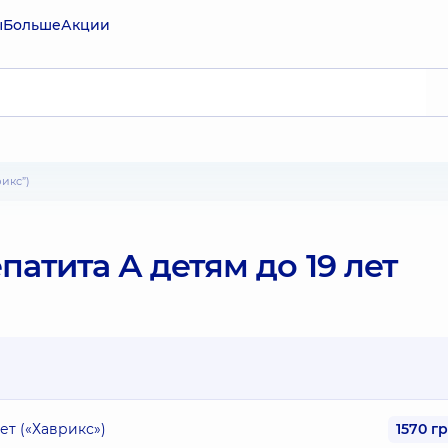
ы
Больше
Акции
рикс”)
атита А детям до 19 лет
ет («Хаврикс»)
1570 г