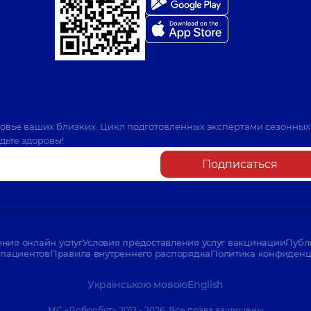
ровье ваших близких. Цикл подготовленных экспертами сезонных
дьте здоровы!
Подписаться
ения онлайн услуг
Условия предоставления услуг вакцинации
Публ
пациентов
Правила внутреннего распорядка
Политика конфиденци
Українською мовою
English
МС «Добробут» 2012 - 2026. Все права защищены