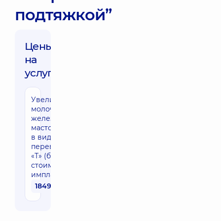
подтяжкой”
Цены
на
услуги:
Увеличение
молочных
желез с
мастопексией
в виде
перевернутой
«Т» (без
стоимости
имплантов)
184950 грн