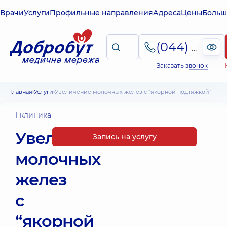
Врачи
Услуги
Профильные направления
Адреса
Цены
Больш
(044) 495-2-888
Заказать звонок
Главная
Услуги
Увеличение молочных желез с “якорной подтяжкой”
1 клиника
Увеличение
Запись на услугу
молочных
желез
с
“якорной