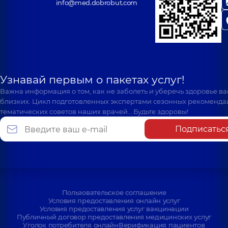
info@med.dobrobut.com
Узнавай первым о пакетах услуг!
Важна информация о том, как не заболеть и уберечь здоровье в
близких. Цикл подготовленных экспертами сезонных рекоменда
тематических советов наших врачей… Будьте здоровы!
Подписатьс
Пользовательское соглашение
Условия предоставления онлайн услуг
Условия предоставления услуг вакцинации
Публичный договор предоставления медицинских услуг
Уголок потребителя онлайн
Верификация пациентов