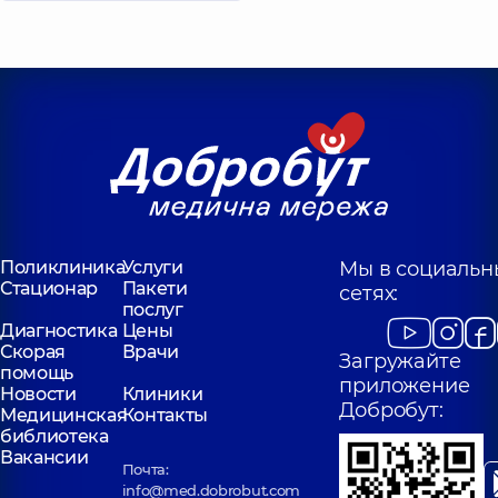
Поликлиника
Услуги
Мы в социальн
Стационар
Пакети
сетях:
послуг
Диагностика
Цены
Скорая
Врачи
Загружайте
помощь
приложение
Новости
Клиники
Добробут:
Медицинская
Контакты
библиотека
Вакансии
Почта:
info@med.dobrobut.com