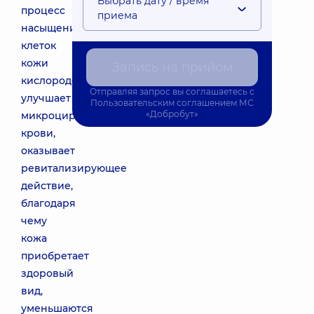
Выбрать дату / время
процесс
приема
насыщения
клеток
кожи
Запись на прийом
кислородом,
Отправляя запрос вы соглашаетесь с
улучшает
Пользовательским соглашением
МС
«Добробут»
микроциркуляцию
крови,
оказывает
ревитализирующее
действие,
благодаря
чему
кожа
приобретает
здоровый
вид,
уменьшаются