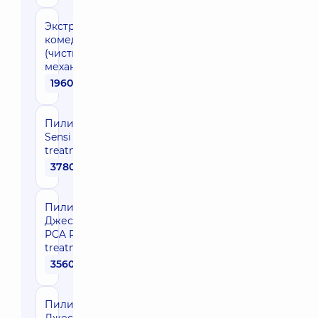
Экстракция
комедонов
(чистка лица
механическая)
1960 грн
Пилинг
Sensi Peel
treatment
3780 грн
Пилинг
Джесснера
PCA Peel®
treatment
3560 грн
Пилинг