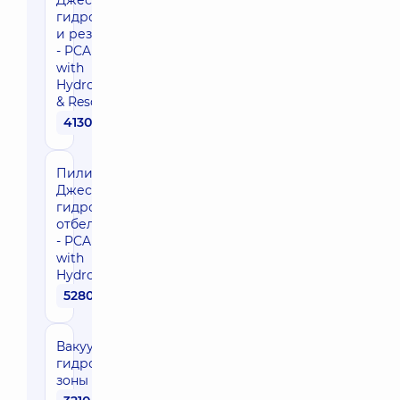
Джесснера с
гидрохиноном
и резорцином
- PCA Peel®
with
Hydroquinone
& Resorcinol
4130 грн
Пилинг
Джесснера с
гидрохиноном
отбеливающий
- PCA Peel®
with
Hydroquinone
5280 грн
Вакуумный
гидропилинг
зоны лица