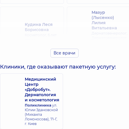
Мазур
(Лысенко)
Лилия
Кудина Леся
Витальевна
Борисовна
Дерматовенеролог;
Косметолог,
6 лет
Дерматовенеролог
опыта
детский;
Косметолог,
9 лет
опыта
Все врачи
Максимова
Клиники, где оказывают пакетную услугу:
Елена
Сергеевна
Медицинский
Дерматовенеролог;
Москалец
Центр
Дерматовенеролог
Ирина Юрьевна
«Добробут».
детский;
Массажист; Врач-
Дерматология
Дерматолог-
интерн,
3 лет опыта
и косметология
хирург;
Косметолог;
Поликлиника
ул.
Трихолог,
8 лет
Юлии Здановской
опыта
(Михаила
Ломоносова), 71-Г,
г. Киев