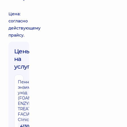
Цена:
согласно
действующему
прайсу.
Цены
на
услуги:
Пенный
энзимный
уход
(FOAMING
ENZYME
TREATMENT
FACIAL) IS
Clinical
4130 грн