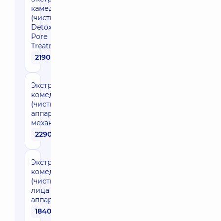
камедонов
(чистка)
Detoxifying
Pore
Treatment
2190 грн
Экстракция
комедонов
(чистка лица
аппаратная и
механическая)
2290 грн
Экстракция
комедонов
(чистка
лица
аппаратная)
1840 грн