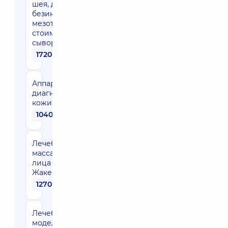
шея, декольте –
безинъекционная
мезотерапия (без
стоимости
сыворотки)
1720 грн
Аппаратная
диагностика
кожи
1040 грн
Лечебный
массаж
лица по
Жаке
1270 грн
Лечебный
моделирующий