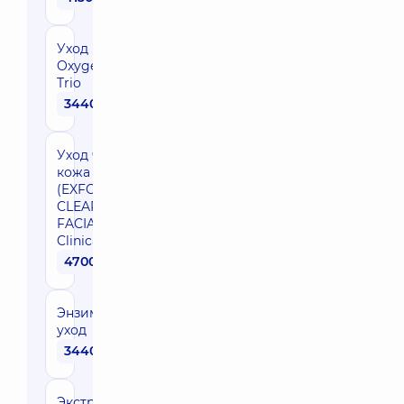
Уход
Oxygenating
Trio
3440 грн
Уход чистая
кожа
(EXFOLIATING
CLEAR SKIN
FACIAL) IS
Clinical
4700 грн
Энзимный
уход
3440 грн
Экстракция