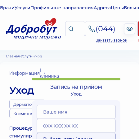
Врачи
Услуги
Профильные направления
Адреса
Цены
Больш
(044) 495-2-888
Заказать звонок
Главная
Услуги
Уход
1
Информация
клиника
Запись на прийом
Уход
Уход
Дерматологи
Косметологи
Процедура
стимулирует