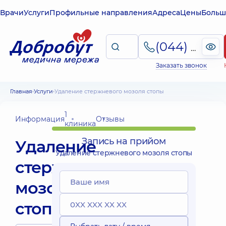
Врачи
Услуги
Профильные направления
Адреса
Цены
Больш
(044) 495-2-888
Заказать звонок
Главная
Услуги
Удаление стержневого мозоля стопы
1
Информация
Отзывы
клиника
Запись на прийом
Удаление
Удаление стержневого мозоля стопы
стержневого
мозоля
стопы