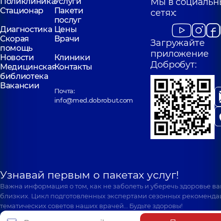
Поликлиника
Услуги
Мы в социальн
Стационар
Пакети
сетях:
послуг
Диагностика
Цены
Скорая
Врачи
Загружайте
помощь
приложение
Новости
Клиники
Добробут:
Медицинская
Контакты
библиотека
Вакансии
Почта:
info@med.dobrobut.com
Узнавай первым о пакетах услуг!
Важна информация о том, как не заболеть и уберечь здоровье в
близких. Цикл подготовленных экспертами сезонных рекоменда
тематических советов наших врачей… Будьте здоровы!