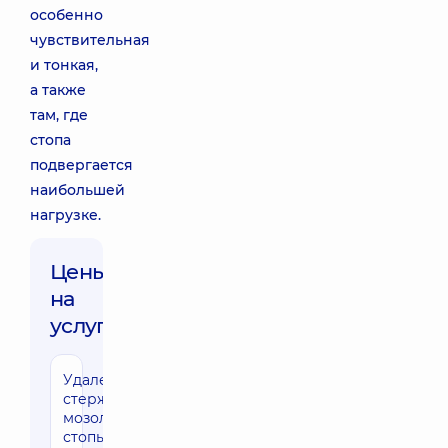
особенно
чувствительная
и тонкая,
а также
там, где
стопа
подвергается
наибольшей
нагрузке.
Цены
на
услуги:
Удаление
стержневого
мозоля
стопы, до 5