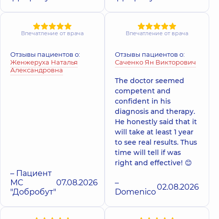
Впечатление от врача
Впечатление от врача
Отзывы пациентов о:
Отзывы пациентов о:
Женжеруха Наталья
Саченко Ян Викторович
Александровна
The doctor seemed
competent and
confident in his
diagnosis and therapy.
He honestly said that it
will take at least 1 year
to see real results. Thus
time will tell if was
right and effective! 😊
– Пациент
МС
07.08.2026
–
02.08.2026
"Добробут"
Domenico