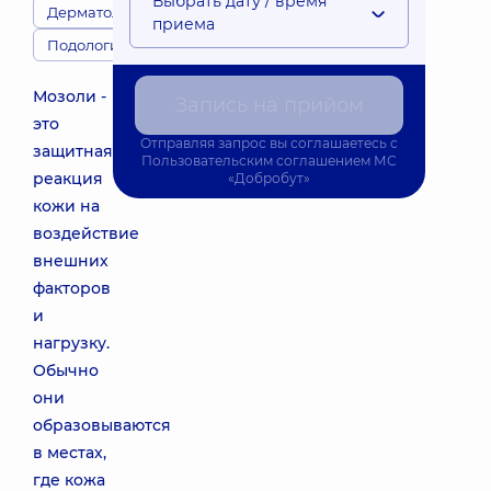
Выбрать дату / время
Дерматологи
приема
Подологи
Мозоли -
Запись на прийом
это
Отправляя запрос вы соглашаетесь с
защитная
Пользовательским соглашением
МС
реакция
«Добробут»
кожи на
воздействие
внешних
факторов
и
нагрузку.
Обычно
они
образовываются
в местах,
где кожа