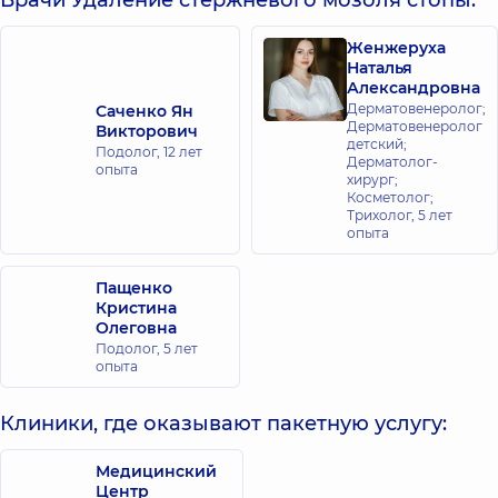
Врачи Удаление стержневого мозоля стопы:
Женжеруха
Наталья
Александровна
Дерматовенеролог;
Саченко Ян
Дерматовенеролог
Викторович
детский;
Подолог,
12 лет
Дерматолог-
опыта
хирург;
Косметолог;
Трихолог,
5 лет
опыта
Пащенко
Кристина
Олеговна
Подолог,
5 лет
опыта
Клиники, где оказывают пакетную услугу:
Медицинский
Центр