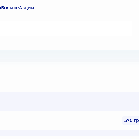
ы
Больше
Акции
570 г