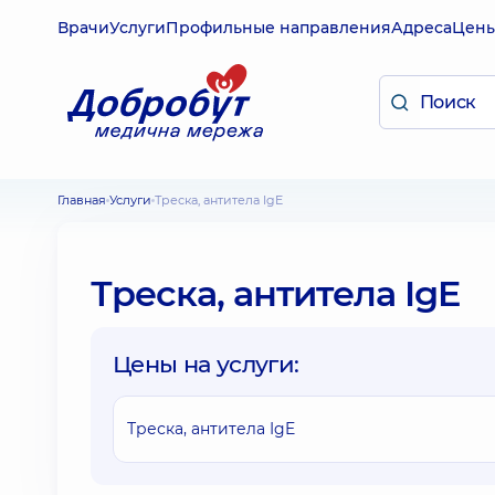
Врачи
Услуги
Профильные направления
Адреса
Цен
Главная
Услуги
Треска, антитела IgE
Треска, антитела IgE
Цены на услуги:
Треска, антитела IgE