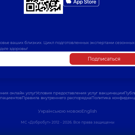
ровье ваших близких. Цикл подготовленных экспертами сезонных
дьте здоровы!
Подписаться
ения онлайн услуг
Условия предоставления услуг вакцинации
Публ
пациентов
Правила внутреннего распорядка
Политика конфиденци
Українською мовою
English
МС «Добробут» 2012 - 2026. Все права защищены