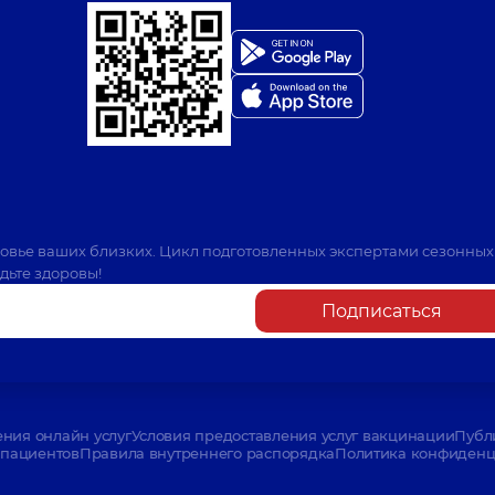
ровье ваших близких. Цикл подготовленных экспертами сезонных
дьте здоровы!
Подписаться
ения онлайн услуг
Условия предоставления услуг вакцинации
Публ
пациентов
Правила внутреннего распорядка
Политика конфиденци