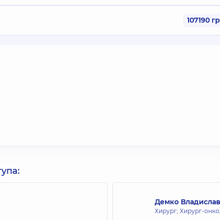
107190 г
упа:
Демко Владисла
Хирург; Хирург-онко