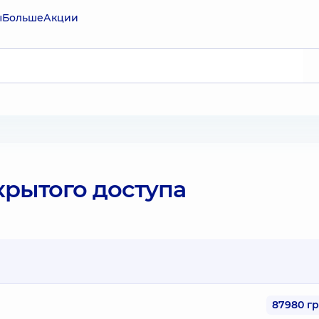
ы
Больше
Акции
крытого доступа
87980 г