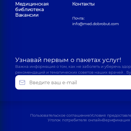
Медицинская
Контакты
библиотека
Вакансии
Почта:
info@med.dobrobut.com
Узнавай первым о пакетах услуг!
Важна информация о том, как не заболеть и уберечь здо
рекомендаций и тематических советов наших врачей… Бу
Пользовательское соглашение
Условия предоставл
Уголок потребителя онлайн
Верификация 