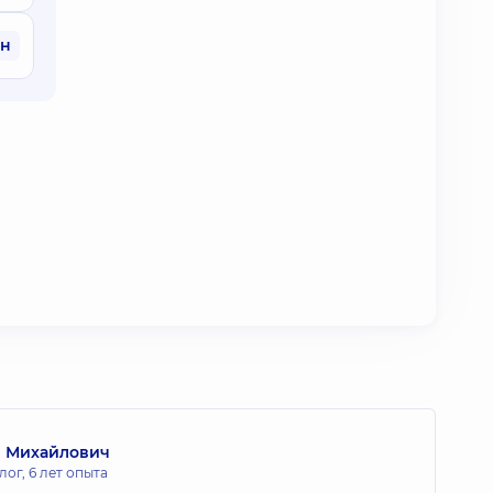
рн
в Михайлович
лог,
6 лет опыта