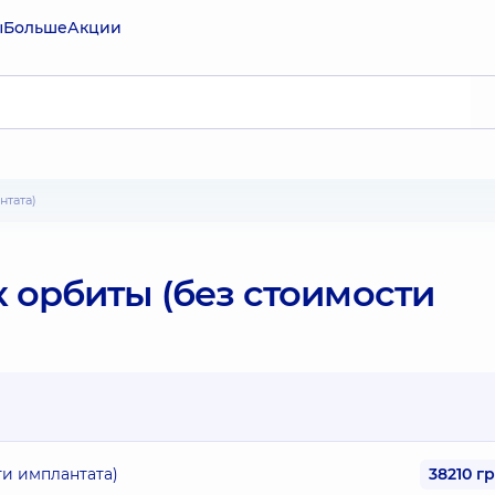
ы
Больше
Акции
нтата)
 орбиты (без стоимости
ти имплантата)
38210 г