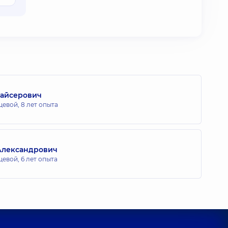
Хайсерович
цевой,
8 лет опыта
Александрович
цевой,
6 лет опыта