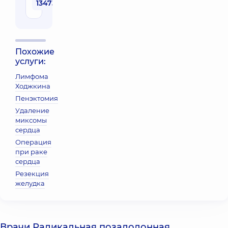
134730 грн
Похожие
услуги:
Лимфома
Ходжкина
Пенэктомия
Удаление
миксомы
сердца
Операция
при раке
сердца
Резекция
желудка
Врачи Радикальная позадолонная