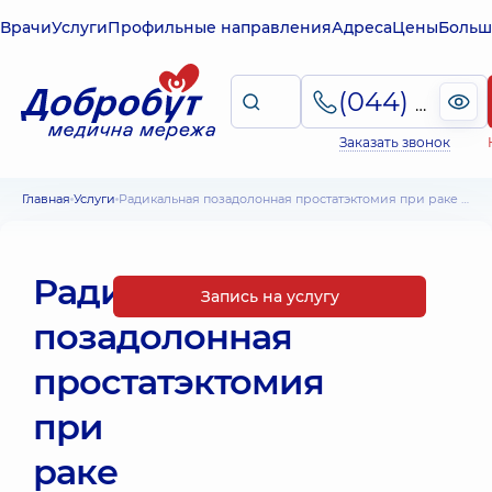
Врачи
Услуги
Профильные направления
Адреса
Цены
Больш
(044) 495-2-888
Заказать звонок
Главная
Услуги
Радикальная позадолонная простатэктомия при раке предстательной железы нервосберегающая
Радикальная
Запись на услугу
позадолонная
простатэктомия
при
раке