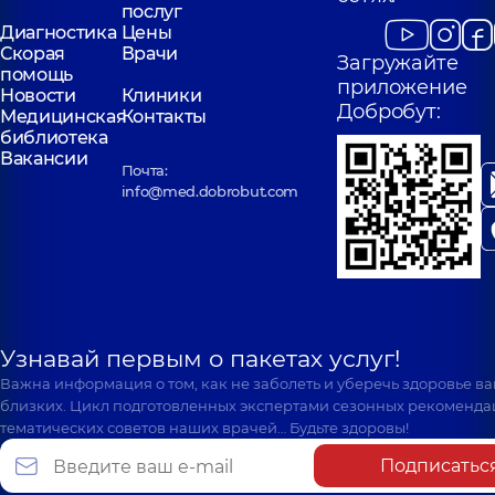
послуг
Диагностика
Цены
Скорая
Врачи
Загружайте
помощь
приложение
Новости
Клиники
Добробут:
Медицинская
Контакты
библиотека
Вакансии
Почта:
info@med.dobrobut.com
Узнавай первым о пакетах услуг!
Важна информация о том, как не заболеть и уберечь здоровье в
близких. Цикл подготовленных экспертами сезонных рекоменда
тематических советов наших врачей… Будьте здоровы!
Подписатьс