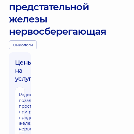
предстательной
железы
нервосберегающая
Онкологи
Цены
на
услуги:
Радикальная
позадолонная
простатэктомия
при раке
предстательной
железы
нервосберегающая