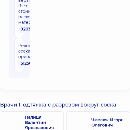
вертикальная
(без
стоимости
расходных
материалов)
92030 грн
Реконструкция
соска и
ореолы
51250 грн
Врачи Подтяжка с разрезом вокруг соска:
Палиця
Чмелюк Игорь
Валентин
Олегович
Ярославович