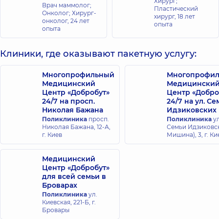
Хирург;
Врач маммолог;
Пластический
Онколог; Хирург-
хирург,
18 лет
онколог,
24 лет
опыта
опыта
Клиники, где оказывают пакетную услугу:
Многопрофильный
Многопрофи
Медицинский
Медицински
Центр «Добробут»
Центр «Добро
24/7 на просп.
24/7 на ул. С
Николая Бажана
Идзиковских
Поликлиника
просп.
Поликлиника
ул
Николая Бажана, 12-А,
Семьи Идзиковск
г. Киев
Мишина), 3, г. Ки
Медицинский
Центр «Добробут»
для всей семьи в
Броварах
Поликлиника
ул.
Киевская, 221-Б, г.
Бровары