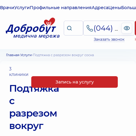
Врачи
Услуги
Профильные направления
Адреса
Цены
Больш
(044) 495-2-888
Заказать звонок
Главная
Услуги
Подтяжка с разрезом вокруг соска
3
клиники
Запись на услугу
Подтяжка
с
разрезом
вокруг