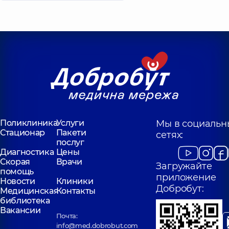
Поликлиника
Услуги
Мы в социальн
Стационар
Пакети
сетях:
послуг
Диагностика
Цены
Скорая
Врачи
Загружайте
помощь
приложение
Новости
Клиники
Добробут:
Медицинская
Контакты
библиотека
Вакансии
Почта:
info@med.dobrobut.com