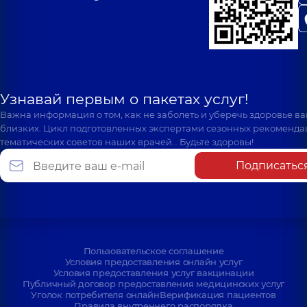
Узнавай первым о пакетах услуг!
Важна информация о том, как не заболеть и уберечь здоровье в
близких. Цикл подготовленных экспертами сезонных рекоменда
тематических советов наших врачей… Будьте здоровы!
Подписатьс
Пользовательское соглашение
Условия предоставления онлайн услуг
Условия предоставления услуг вакцинации
Публичный договор предоставления медицинских услуг
Уголок потребителя онлайн
Верификация пациентов
Правила внутреннего распорядка