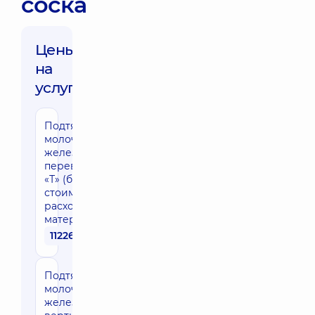
соска
Цены
на
услуги:
Подтяжка
молочных
желез в виде
перевернутой
«Т» (без
стоимости
расходных
материалов)
112260 грн
Подтяжка
молочных
желез