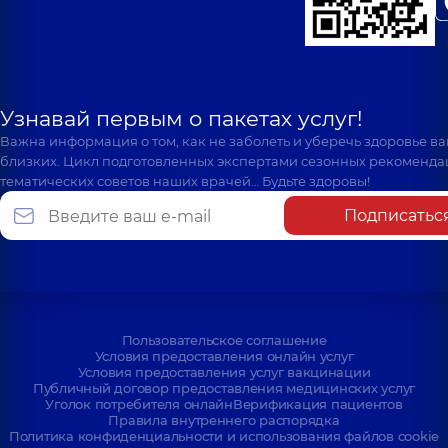
Узнавай первым о пакетах услуг!
Важна информация о том, как не заболеть и уберечь здоровье в
близких. Цикл подготовленных экспертами сезонных рекоменда
тематических советов наших врачей… Будьте здоровы!
Подписатьс
Пользовательское соглашение
Условия предоставления онлайн услуг
Условия предоставления услуг вакцинации
Публичный договор предоставления медицинских услуг
Уголок потребителя онлайн
Верификация пациентов
Правила внутреннего распорядка
Политика конфиденциальности и использования файлов cookie