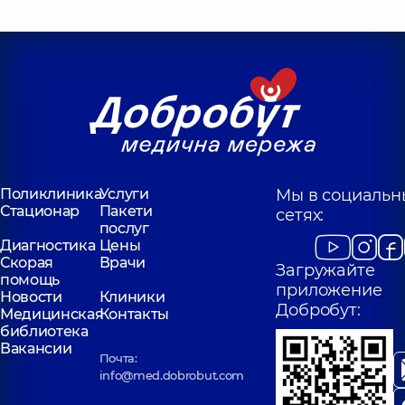
Поликлиника
Услуги
Мы в социальн
Стационар
Пакети
сетях:
послуг
Диагностика
Цены
Скорая
Врачи
Загружайте
помощь
приложение
Новости
Клиники
Добробут:
Медицинская
Контакты
библиотека
Вакансии
Почта:
info@med.dobrobut.com