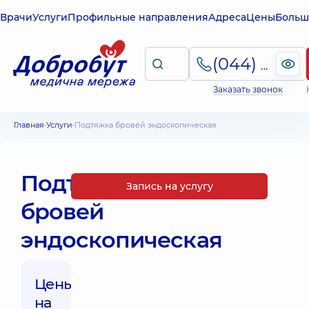
Врачи
Услуги
Профильные направления
Адреса
Цены
Больш
(044) 495-2-888
Заказать звонок
Главная
Услуги
Подтяжка бровей эндоскопическая
Подтяжка
Запись на услугу
бровей
эндоскопическая
Цены
на