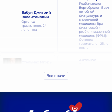
Реабилитолог;
Вертебролог; Врач
лечебной
Бабун Дмитрий
физкультуры и
Валентинович
спортивной
Ортопед-
медицины; Врач
травматолог,
24
физической и
лет опыта
реабилитационной
медицины (ФРМ);
Ортопед-
травматолог,
25 лет
опыта
Антонюк
Стельмах Игорь
Ярослав
Николаевич
Александрович
Вертебролог; Врач
Ортопед-
физической и
Все врачи
травматолог;
реабилитационной
Вертебролог; Врач
медицины (ФРМ);
физической и
Ортопед-
реабилитационной
травматолог;
медицины (ФРМ);
Реабилитолог,
39
Физиотерапевт,
17
лет опыта
лет опыта