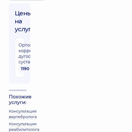
Цены
на
услуги:
Ортопедическая
коррекция
дугоотросчатых
суставов
1190 грн
Похожие
услуги:
Консультация
вертебролога
Консультация
реабилитолога