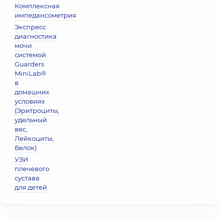
Комплексная
импедансометрия
Экспресс
диагностика
мочи
системой
Guarders
MiniLab®
в
домашних
условиях
(Эритроциты,
удельный
вес,
Лейкоциты,
Белок)
УЗИ
плечевого
сустава
для детей