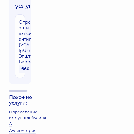
услуги:
Определение
антител lg G к
капсидному
антигену
(VCA EBV VCA
lgG) (вирус
Эпштейна-
Барра)
660 грн
Похожие
услуги:
Определение
иммуноглобулина
А
Аудиометрия