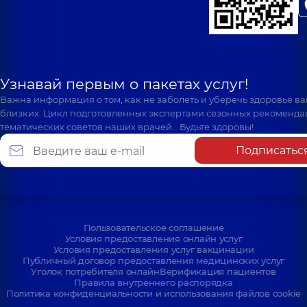
Узнавай первым о пакетах услуг!
Важна информация о том, как не заболеть и уберечь здоровье в
близких. Цикл подготовленных экспертами сезонных рекоменда
тематических советов наших врачей… Будьте здоровы!
Подписатьс
Пользовательское соглашение
Условия предоставления онлайн услуг
Условия предоставления услуг вакцинации
Публичный договор предоставления медицинских услуг
Уголок потребителя онлайн
Верификация пациентов
Правила внутреннего распорядка
Политика конфиденциальности и использования файлов cookie