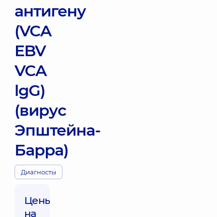
антигену
(VCA
EBV
VCA
lgG)
(вирус
Эпштейна-
Барра)
Диагносты
Цены
на