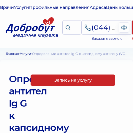
Врачи
Услуги
Профильные направления
Адреса
Цены
Больш
(044) 495-2-888
Заказать звонок
Главная
Услуги
Определение антител lg G к капсидному антигену (VCA EBV VCA lgG) (вирус Эпштейна-Барра)
Определение
Запись на услугу
антител
lg G
к
капсидному