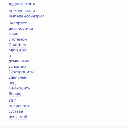
Аудиометрия
Комплексная
импедансометрия
Экспресс
диагностика
мочи
системой
Guarders
MiniLab®
в
домашних
условиях
(Эритроциты,
удельный
вес,
Лейкоциты,
Белок)
УЗИ
плечевого
сустава
для детей