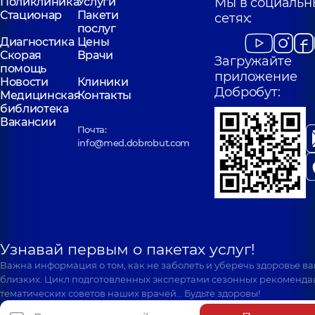
Поликлиника
Услуги
Мы в социальн
Стационар
Пакети
сетях:
послуг
Диагностика
Цены
Скорая
Врачи
Загружайте
помощь
приложение
Новости
Клиники
Добробут:
Медицинская
Контакты
библиотека
Вакансии
Почта:
info@med.dobrobut.com
Узнавай первым о пакетах услуг!
Важна информация о том, как не заболеть и уберечь здоровье в
близких. Цикл подготовленных экспертами сезонных рекоменда
тематических советов наших врачей… Будьте здоровы!