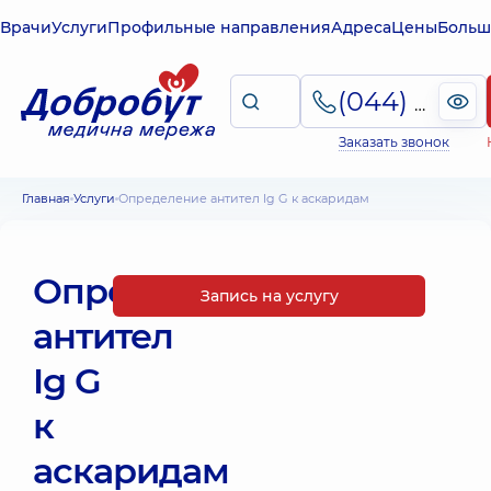
Врачи
Услуги
Профильные направления
Адреса
Цены
Больш
(044) 495-2-888
Заказать звонок
Главная
Услуги
Определение антител Ig G к аскаридам
Определение
Запись на услугу
антител
Ig G
к
аскаридам