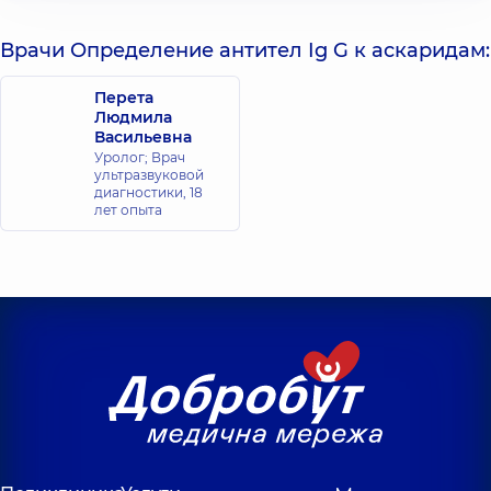
Врачи Определение антител Ig G к аскаридам:
Перета
Людмила
Васильевна
Уролог; Врач
ультразвуковой
диагностики,
18
лет опыта