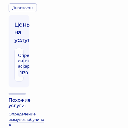
Диагносты
Цены
на
услуги:
Определение
антител Ig G к
аскаридам
1130 грн
Похожие
услуги:
Определение
иммуноглобулина
А