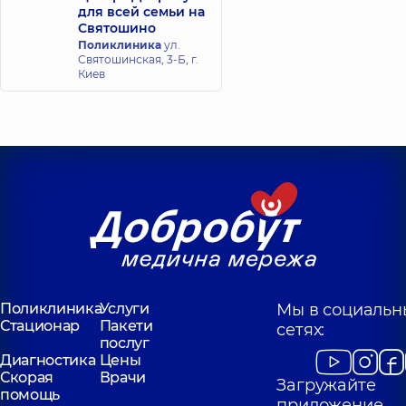
для всей семьи на
Святошино
Поликлиника
ул.
Святошинская, 3-Б, г.
Киев
Поликлиника
Услуги
Мы в социальн
Стационар
Пакети
сетях:
послуг
Диагностика
Цены
Скорая
Врачи
Загружайте
помощь
приложение