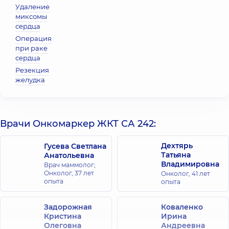
Удаление
миксомы
сердца
Операция
при раке
сердца
Резекция
желудка
Врачи Онкомаркер ЖКТ СА 242:
Дехтярь
Гусева Светлана
Татьяна
Анатольевна
Владимировна
Врач маммолог;
Онколог,
37 лет
Онколог,
41 лет
опыта
опыта
Задорожная
Коваленко
Кристина
Ирина
Олеговна
Андреевна