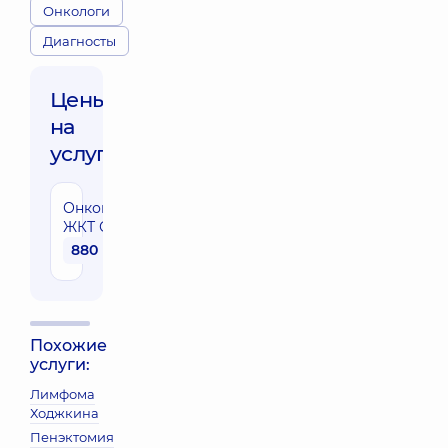
Онкологи
Диагносты
Цены
на
услуги:
Онкомаркер
ЖКТ СА 242
880 грн
Похожие
услуги:
Лимфома
Ходжкина
Пенэктомия