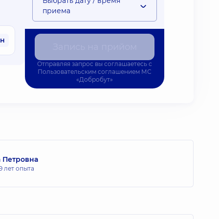
Выбрать дату / время
приема
рн
Запись на прийом
Отправляя запрос вы соглашаетесь с
Пользовательским соглашением
МС
«Добробут»
 Петровна
9 лет опыта