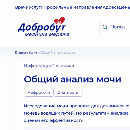
Врачи
Услуги
Профильные направления
Адреса
Цен
Главная
Услуги
Общий анализ мочи
Информация
2 клиники
Общий анализ мочи
Нефрологи
Диагносты
Исследование мочи проводят для динамическо
мочевыводящих путей. По результатам анализа
оценки его эффективности.