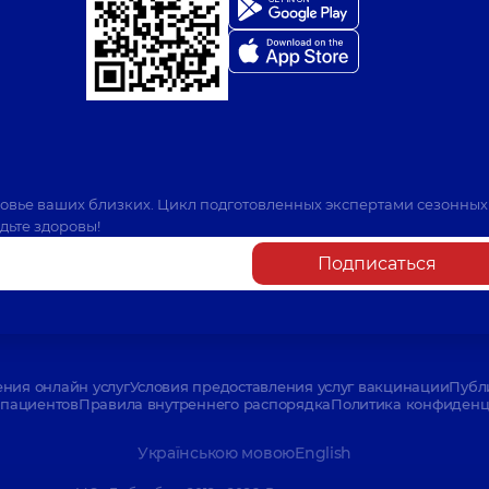
ровье ваших близких. Цикл подготовленных экспертами сезонных
дьте здоровы!
Подписаться
ения онлайн услуг
Условия предоставления услуг вакцинации
Публ
пациентов
Правила внутреннего распорядка
Политика конфиденци
Українською мовою
English