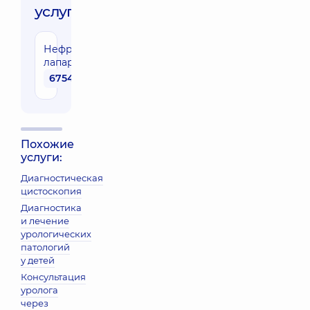
услуги:
Нефропексия
лапароскопически
67540 грн
Похожие
услуги:
Диагностическая
цистоскопия
Диагностика
и лечение
урологических
патологий
у детей
Консультация
уролога
через