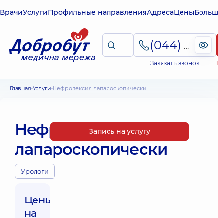
Врачи
Услуги
Профильные направления
Адреса
Цены
Больш
(044) 495-2-888
Заказать звонок
Главная
Услуги
Нефропексия лапароскопически
Нефропексия
Запись на услугу
лапароскопически
Урологи
Цены
на