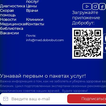
послуг
Диагностика
Цены
Скорая
Врачи
Загружайте
помощь
приложение
Новости
Клиники
Добробут:
Медицинская
Контакты
библиотека
Вакансии
Почта:
info@med.dobrobut.com
Узнавай первым о пакетах услуг!
Важна информация о том, как не заболеть и уберечь здоровье в
близких. Цикл подготовленных экспертами сезонных рекоменда
тематических советов наших врачей… Будьте здоровы!
Подписатьс