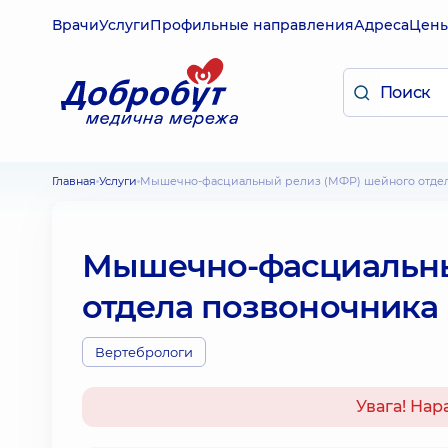
Врачи
Услуги
Профильные направления
Адреса
Цен
Главная
Услуги
Мышечно-фасциальный релиз (МФР) шейного отде
Мышечно-фасциальны
отдела позвоночника
Вертебрологи
Увага! Нар