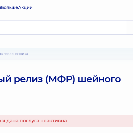
ы
Больше
Акции
ла позвоночника
й релиз (МФР) шейного
азі дана послуга неактивна