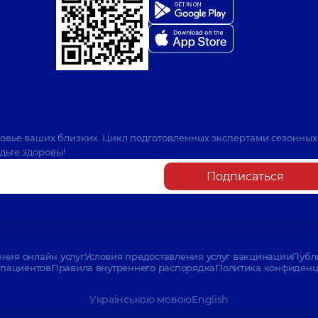
ровье ваших близких. Цикл подготовленных экспертами сезонных
дьте здоровы!
Подписаться
ения онлайн услуг
Условия предоставления услуг вакцинации
Публ
пациентов
Правила внутреннего распорядка
Политика конфиденци
Українською мовою
English