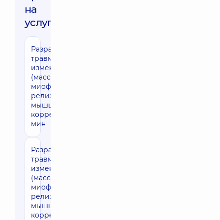
на
услуги:
Разработка
970 грн
травматических
изменений
(массаж, ЛФК,
миофасциальный
релиз, ПИР
мышц, суставная
коррекция) 30
мин
Разработка
1370 грн
травматических
изменений
(массаж, ЛФК,
миофасциальный
релиз, ПИР
мышц, суставная
коррекция)