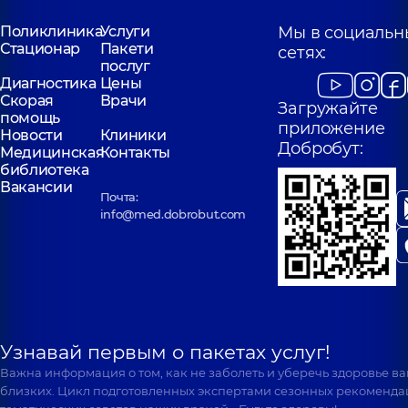
Поликлиника
Услуги
Мы в социальн
Стационар
Пакети
сетях:
послуг
Диагностика
Цены
Скорая
Врачи
Загружайте
помощь
приложение
Новости
Клиники
Добробут:
Медицинская
Контакты
библиотека
Вакансии
Почта:
info@med.dobrobut.com
Узнавай первым о пакетах услуг!
Важна информация о том, как не заболеть и уберечь здоровье в
близких. Цикл подготовленных экспертами сезонных рекоменда