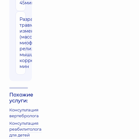
45мин
Разработка
1790 грн
травматических
изменений
(массаж, ЛФК,
миофасциальный
релиз, ПИР
мышц, суставная
коррекция)60
мин
Похожие
услуги:
Консультация
вертебролога
Консультация
реабилитолога
для детей