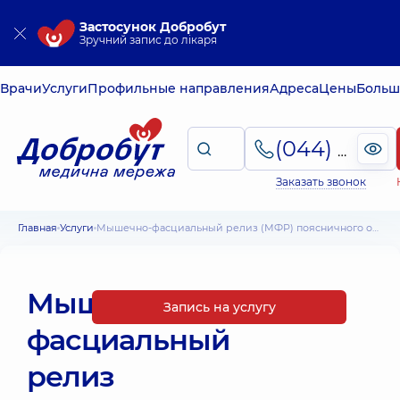
Застосунок Добробут
Зручний запис до лікаря
Врачи
Услуги
Профильные направления
Адреса
Цены
Больш
(044) 495-2-888
Заказать звонок
Главная
Услуги
Мышечно-фасциальный релиз (МФР) поясничного отдела позвоночника
Мышечно-
Запись на услугу
фасциальный
релиз