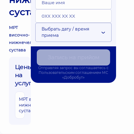
сустава
МРТ
Выбрать дату / время
височно-
приема
нижнечелюстного
сустава
Запись на прийом
Цены
Отправляя запрос вы соглашаетесь с
Пользовательским соглашением
МС
на
«Добробут»
услуги:
МРТ височно-
7240 грн
нижнечелюстных
суставов