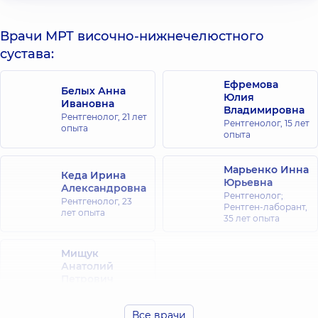
Врачи МРТ височно-нижнечелюстного
сустава:
Ефремова
Белых Анна
Юлия
Ивановна
Владимировна
Рентгенолог,
21 лет
Рентгенолог,
15 лет
опыта
опыта
Марьенко Инна
Кеда Ирина
Юрьевна
Александровна
Рентгенолог;
Рентгенолог,
23
Рентген-лаборант,
лет опыта
35 лет опыта
Мищук
Анатолий
Петрович
Рентгенолог,
45
лет опыта
Все врачи