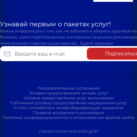
Узнавай первым о пакетах услуг!
Важна информация о том, как не заболеть и уберечь здоровье в
близких. Цикл подготовленных экспертами сезонных рекоменда
тематических советов наших врачей… Будьте здоровы!
Подписатьс
Пользовательское соглашение
Условия предоставления онлайн услуг
Условия предоставления услуг вакцинации
Публичный договор предоставления медицинских услуг
Уголок потребителя онлайн
Верификация пациентов
Правила внутреннего распорядка
Политика конфиденциальности и использования файлов cookie
Українською мовою
English