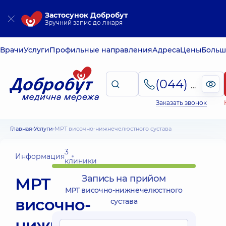
Застосунок Добробут
Зручний запис до лікаря
Врачи
Услуги
Профильные направления
Адреса
Цены
Больш
(044) 495-2-888
Заказать звонок
Главная
Услуги
МРТ височно-нижнечелюстного сустава
3
Информация
клиники
Запись на прийом
МРТ
МРТ височно-нижнечелюстного
височно-
сустава
нижнечелюстного