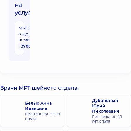
на
услуги:
МРТ шейного
отдела
позвоночника
3700 грн
Врачи МРТ шейного отдела:
Дубривный
Белых Анна
Юрий
Ивановна
Николаевич
Рентгенолог,
21 лет
Рентгенолог,
46
опыта
лет опыта