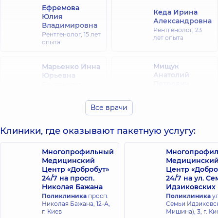
Ефремова
Кеда Ирина
Юлия
Александровна
Владимировна
Рентгенолог,
23
Рентгенолог,
15 лет
лет опыта
опыта
Мищук
Марьенко Инна
Анатолий
Юрьевна
Петрович
Рентгенолог;
Рентген-лаборант,
Рентгенолог,
45
35 лет опыта
лет опыта
Все врачи
Пидгирная
Клиники, где оказывают пакетную услугу:
Казимира
Казимировна
Рентгенолог,
Многопрофильный
45
Многопрофи
лет опыта
Медицинский
Медицински
Центр «Добробут»
Центр «Добро
24/7 на просп.
24/7 на ул. С
Николая Бажана
Идзиковских
Поликлиника
просп.
Поликлиника
ул
Николая Бажана, 12-А,
Семьи Идзиковск
г. Киев
Мишина), 3, г. Ки