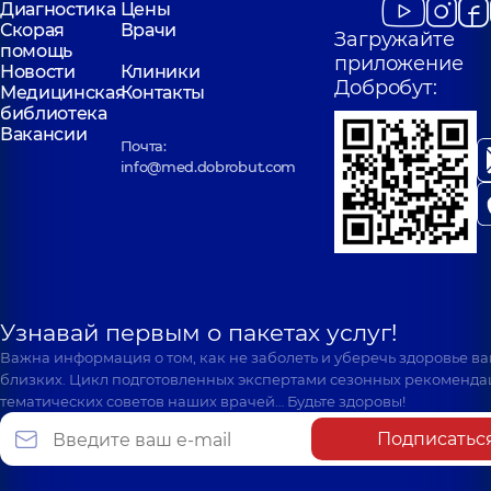
Диагностика
Цены
Скорая
Врачи
Загружайте
помощь
приложение
Новости
Клиники
Добробут:
Медицинская
Контакты
библиотека
Вакансии
Почта:
info@med.dobrobut.com
Узнавай первым о пакетах услуг!
Важна информация о том, как не заболеть и уберечь здоровье в
близких. Цикл подготовленных экспертами сезонных рекоменда
тематических советов наших врачей… Будьте здоровы!
Подписатьс