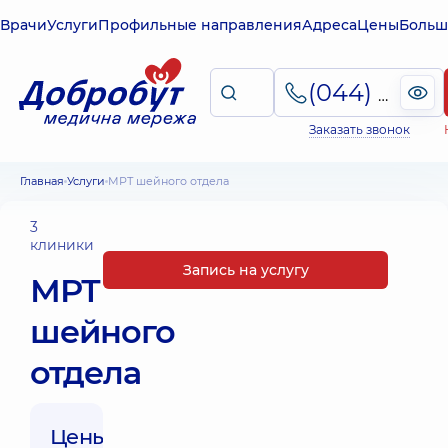
Врачи
Услуги
Профильные направления
Адреса
Цены
Больш
(044) 495-2-888
Заказать звонок
Главная
Услуги
МРТ шейного отдела
3
клиники
Запись на услугу
МРТ
шейного
отдела
Цены