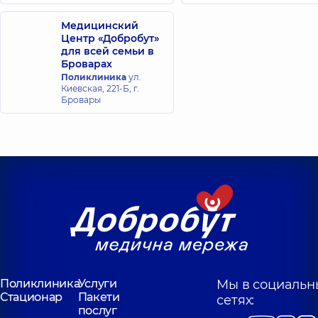
Медицинский
Центр «Добробут»
для всей семьи в
Броварах
Поликлиника
ул.
Киевская, 221-Б, г.
Бровары
Поликлиника
Услуги
Мы в социальн
Стационар
Пакети
сетях:
послуг