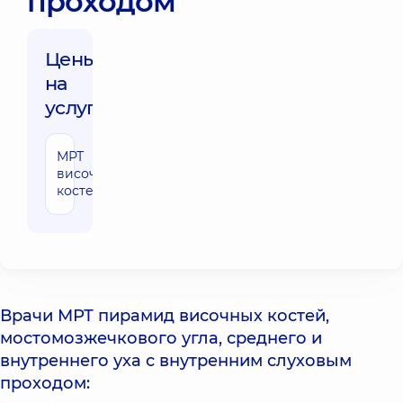
проходом
Цены
на
услуги:
МРТ
4530 грн
височных
костей
Врачи МРТ пирамид височных костей,
мостомозжечкового угла, среднего и
внутреннего уха с внутренним слуховым
проходом: