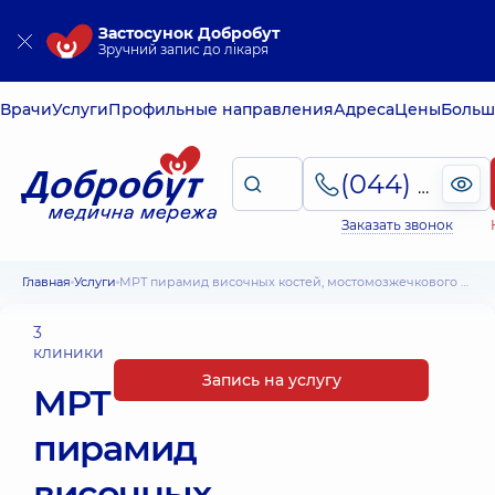
Застосунок Добробут
Зручний запис до лікаря
Врачи
Услуги
Профильные направления
Адреса
Цены
Больш
(044) 495-2-888
Заказать звонок
Главная
Услуги
МРТ пирамид височных костей, мостомозжечкового угла, среднего и внутреннего уха с внутренним слуховым проходом
3
клиники
Запись на услугу
МРТ
пирамид
височных