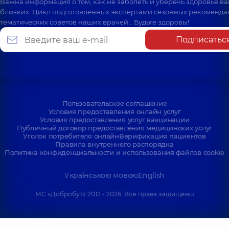
Важна информация о том, как не заболеть и уберечь здоровье в
близких. Цикл подготовленных экспертами сезонных рекоменда
тематических советов наших врачей… Будьте здоровы!
Подписатьс
Пользовательское соглашение
Условия предоставления онлайн услуг
Условия предоставления услуг вакцинации
Публичный договор предоставления медицинских услуг
Уголок потребителя онлайн
Верификация пациентов
Правила внутреннего распорядка
Политика конфиденциальности и использования файлов cookie
Українською мовою
English
МС «Добробут» 2012 - 2026. Все права защищены