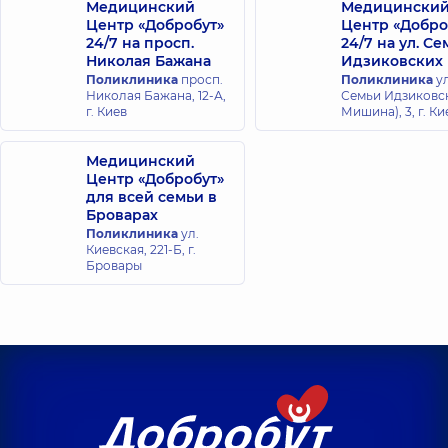
лет опыта
Медицинский
Медицински
Центр «Добробут»
Центр «Добро
24/7 на просп.
24/7 на ул. С
Николая Бажана
Идзиковских
Поликлиника
просп.
Поликлиника
ул
Николая Бажана, 12-А,
Семьи Идзиковск
г. Киев
Мишина), 3, г. Ки
Медицинский
Центр «Добробут»
для всей семьи в
Броварах
Поликлиника
ул.
Киевская, 221-Б, г.
Бровары