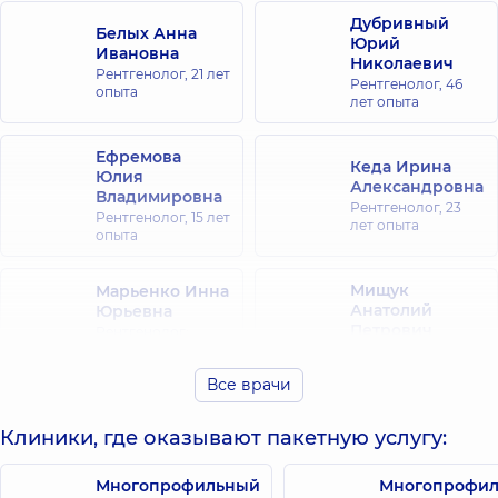
Дубривный
Белых Анна
Юрий
Ивановна
Николаевич
Рентгенолог,
21 лет
Рентгенолог,
46
опыта
лет опыта
Ефремова
Кеда Ирина
Юлия
Александровна
Владимировна
Рентгенолог,
23
Рентгенолог,
15 лет
лет опыта
опыта
Мищук
Марьенко Инна
Анатолий
Юрьевна
Петрович
Рентгенолог;
Рентген-лаборант,
Рентгенолог,
45
35 лет опыта
лет опыта
Все врачи
Пидгирная
Клиники, где оказывают пакетную услугу:
Казимира
Казимировна
Рентгенолог,
Многопрофильный
45
Многопрофи