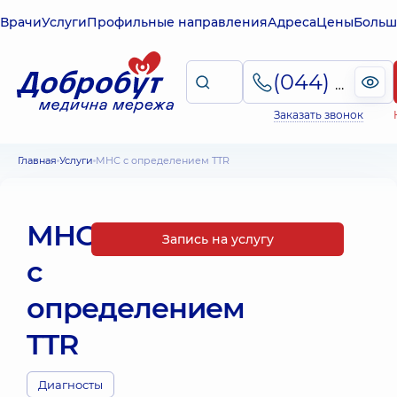
Врачи
Услуги
Профильные направления
Адреса
Цены
Больш
(044) 495-2-888
Заказать звонок
Главная
Услуги
МНС с определением TTR
МНС
Запись на услугу
с
определением
TTR
Диагносты