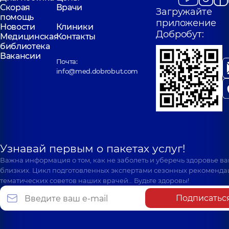
Скорая
Врачи
Загружайте
помощь
приложение
Новости
Клиники
Добробут:
Медицинская
Контакты
библиотека
Вакансии
Почта:
info@med.dobrobut.com
Узнавай первым о пакетах услуг!
Важна информация о том, как не заболеть и уберечь здоровье в
близких. Цикл подготовленных экспертами сезонных рекоменда
тематических советов наших врачей… Будьте здоровы!
Подписатьс