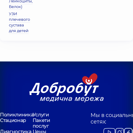
Лейкоциты,
Белок)
УЗИ
плечевого
сустава
для детей
Поликлиника
Услуги
Мы в социальн
Стационар
Пакети
сетях:
послуг
Диагностика
Цены