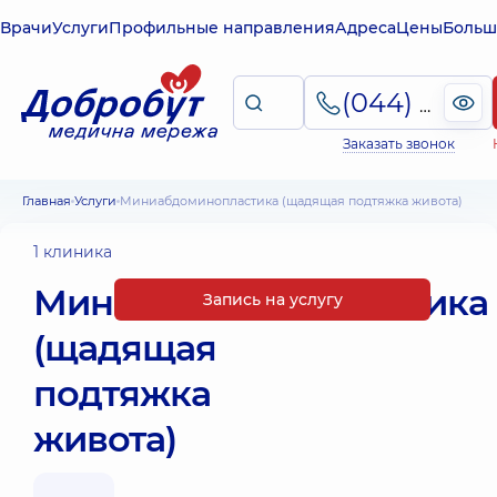
Врачи
Услуги
Профильные направления
Адреса
Цены
Больш
(044) 495-2-888
Заказать звонок
Главная
Услуги
Миниабдоминопластика (щадящая подтяжка живота)
1 клиника
Миниабдоминопластика
Запись на услугу
(щадящая
подтяжка
живота)