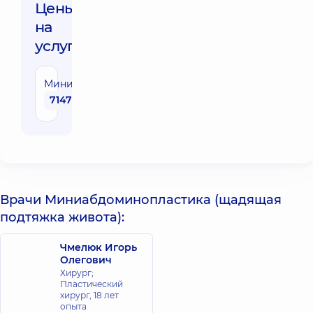
Цены
на
услуги:
Миниабдоминопластика
71470 грн
Врачи Миниабдоминопластика (щадящая
подтяжка живота):
Чмелюк Игорь
Олегович
Хирург;
Пластический
хирург,
18 лет
опыта