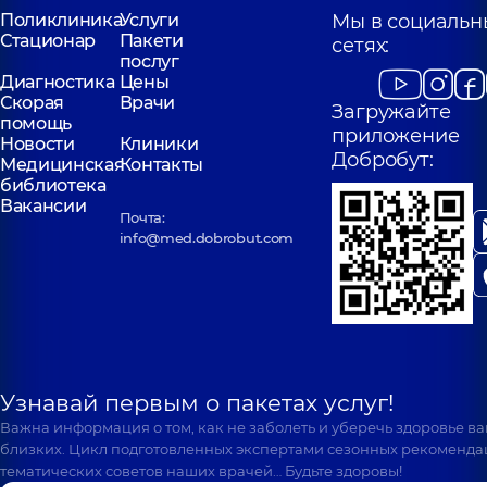
Поликлиника
Услуги
Мы в социальн
Стационар
Пакети
сетях:
послуг
Диагностика
Цены
Скорая
Врачи
Загружайте
помощь
приложение
Новости
Клиники
Добробут:
Медицинская
Контакты
библиотека
Вакансии
Почта:
info@med.dobrobut.com
Узнавай первым о пакетах услуг!
Важна информация о том, как не заболеть и уберечь здоровье в
близких. Цикл подготовленных экспертами сезонных рекоменда
тематических советов наших врачей… Будьте здоровы!