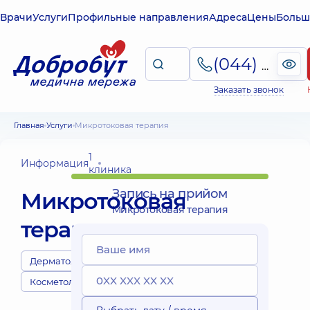
Врачи
Услуги
Профильные направления
Адреса
Цены
Больш
(044) 495-2-888
Заказать звонок
Главная
Услуги
Микротоковая терапия
1
Информация
клиника
Запись на прийом
Микротоковая
Микротоковая терапия
терапия
Дерматологи
Косметологи