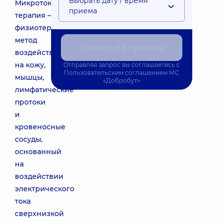
Выбрать дату / время
Микротоковая
приема
терапия –
физиотерапевтический
метод
Запись на прийом
воздействия
на кожу,
Отправляя запрос вы соглашаетесь с
Пользовательским соглашением
МС
мышцы,
«Добробут»
лимфатические
протоки
и
кровеносные
сосуды,
основанный
на
воздействии
электрического
тока
сверхнизкой