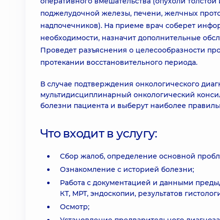
оперативного вмешательства (опухоли толстой 
поджелудочной железы, печени, желчных прото
надпочечников). На приеме врач соберет инфор
необходимости, назначит дополнительные обсл
Проведет разъяснения о целесообразности про
протекании восстановительного периода.
В случае подтверждения онкологического диаг
мультидисциплинарный онкологический консил
болезни пациента и выберут наиболее правиль
Что входит в услугу:
Сбор жалоб, определение основной пробл
Ознакомление с историей болезни;
Работа с документацией и данными преды
КТ, МРТ, эндоскопии, результатов гистоло
Осмотр;