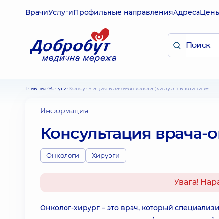
Врачи
Услуги
Профильные направления
Адреса
Цен
Главная
Услуги
Консультация врача-онколога (хирург) в клинике
Информация
Консультация врача-о
Онкологи
Хирурги
Увага! Нар
Онколог-хирург – это врач, который специализ