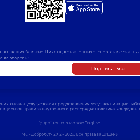
ровье ваших близких. Цикл подготовленных экспертами сезонных
дьте здоровы!
Подписаться
ения онлайн услуг
Условия предоставления услуг вакцинации
Публ
пациентов
Правила внутреннего распорядка
Политика конфиденци
Українською мовою
English
МС «Добробут» 2012 - 2026. Все права защищены