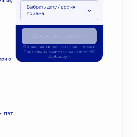
ишки,
Выбрать дату / время
приема
Запись на прийом
Отправляя запрос вы соглашаетесь с
Пользовательским соглашением
МС
«Добробут»
торию
, ПЭТ