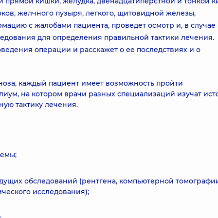
и прямой кишки, желудка, двенадцатиперстной и тонкой к
ков, желчного пузыря, легкого, щитовидной железы,
мацию с жалобами пациента, проведет осмотр и, в случае
едования для определения правильной тактики лечения.
ведения операции и расскажет о ее последствиях и о
ноза, каждый пациент имеет возможность пройти
иум, на котором врачи разных специализаций изучат ис
ную тактику лечения.
емы;
дущих обследований (рентгена, компьютерной томографии
гического исследования);