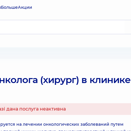
ы
Больше
Акции
нколога (хирург) в клинике
азі дана послуга неактивна
ируется на лечении онкологических заболеваний путем